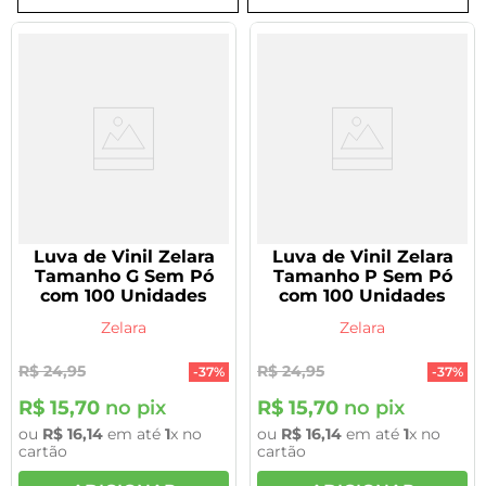
8
º
tadalafila 5mg
9
º
vitamina
10
º
rivaroxabana 20mg
Luva de Vinil Zelara
Luva de Vinil Zelara
Tamanho G Sem Pó
Tamanho P Sem Pó
com 100 Unidades
com 100 Unidades
Zelara
Zelara
R$
24
,
95
R$
24
,
95
-
37%
-
37%
R$
15
,
70
no pix
R$
15
,
70
no pix
ou
R$
16
,
14
em até
1
x no
ou
R$
16
,
14
em até
1
x no
cartão
cartão