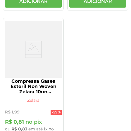
ADICIONAR
ADICIONAR
Compressa Gases
Esteril Non Woven
Zelara 10un
7,5cmx7,5cm
Zelara
R$
1
,
99
-
59%
R$
0
,
81
no pix
ou
R$
0
,
83
em até
1
x no