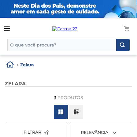
O que você procura?
TERMOS MAIS BUSCADOS
Zelara
1
º
tadalafila
2
º
rosuvastatina 20mg
ZELARA
3
º
generico
3
PRODUTOS
4
º
aptamil
5
º
nutridrink
6
º
rosuvastatina
7
º
dipirona
FILTRAR
RELEVÂNCIA