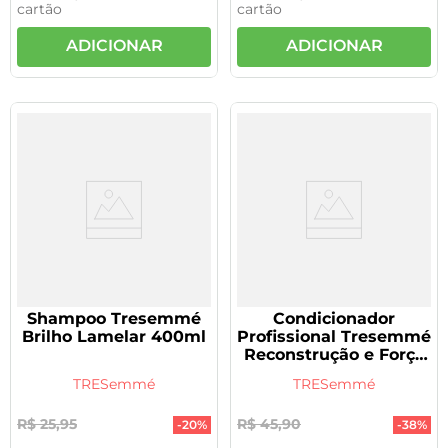
cartão
cartão
ADICIONAR
ADICIONAR
Shampoo Tresemmé
Condicionador
Brilho Lamelar 400ml
Profissional Tresemmé
Reconstrução e Força
400ml
TRESemmé
TRESemmé
R$
25
,
95
R$
45
,
90
-
20%
-
38%