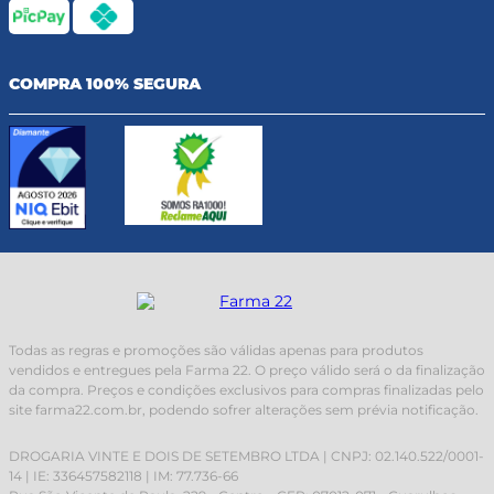
COMPRA 100% SEGURA
Todas as regras e promoções são válidas apenas para produtos
vendidos e entregues pela Farma 22. O preço válido será o da finalização
da compra. Preços e condições exclusivos para compras finalizadas pelo
site farma22.com.br, podendo sofrer alterações sem prévia notificação.
DROGARIA VINTE E DOIS DE SETEMBRO LTDA | CNPJ: 02.140.522/0001-
14 | IE: 336457582118 | IM: 77.736-66