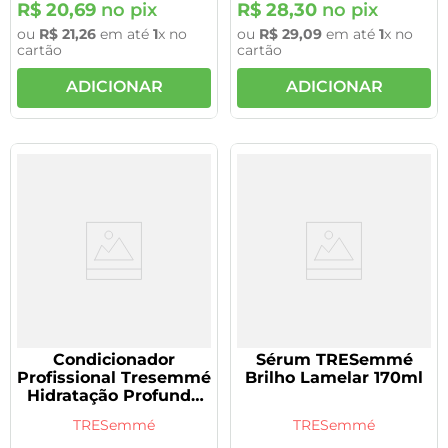
R$
20
,
69
no pix
R$
28
,
30
no pix
ou
R$
21
,
26
em até
1
x no
ou
R$
29
,
09
em até
1
x no
cartão
cartão
ADICIONAR
ADICIONAR
Condicionador
Sérum TRESemmé
Profissional Tresemmé
Brilho Lamelar 170ml
Hidratação Profunda
400ml
TRESemmé
TRESemmé