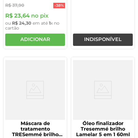
R$
37
,
90
-
38%
R$
23
,
64
no pix
ou
R$
24
,
30
em até
1
x no
cartão
ADICIONAR
INDISPONÍVEL
Máscara de
Óleo finalizador
tratamento
Tresemmé brilho
TRESemmé brilho
Lamelar 5 em 1 60ml