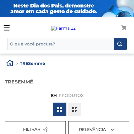
O que você procura?
TERMOS MAIS BUSCADOS
TRESemmé
1
º
tadalafila
2
º
rosuvastatina 20mg
TRESEMMÉ
3
º
generico
104
PRODUTOS
4
º
aptamil
5
º
nutridrink
6
º
rosuvastatina
7
º
dipirona
FILTRAR
RELEVÂNCIA