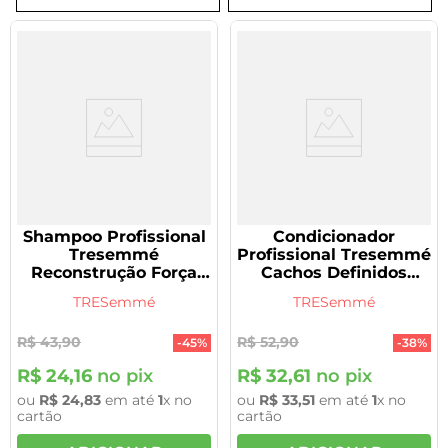
8
º
tadalafila 5mg
9
º
rivaroxabana 20mg
10
º
vitamina
Shampoo Profissional
Condicionador
Tresemmé
Profissional Tresemmé
Reconstrução Força
Cachos Definidos
400ml
400ml
TRESemmé
TRESemmé
R$
43
,
90
R$
52
,
90
-
45%
-
38%
R$
24
,
16
no pix
R$
32
,
61
no pix
ou
R$
24
,
83
em até
1
x no
ou
R$
33
,
51
em até
1
x no
cartão
cartão