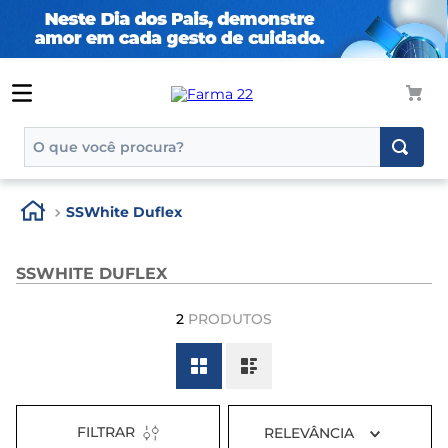
O que você procura?
TERMOS MAIS BUSCADOS
SSWhite Duflex
1
º
tadalafila
2
º
rosuvastatina 20mg
SSWHITE DUFLEX
3
º
generico
2
PRODUTOS
4
º
aptamil
5
º
nutridrink
6
º
rosuvastatina
7
º
dipirona
FILTRAR
RELEVÂNCIA