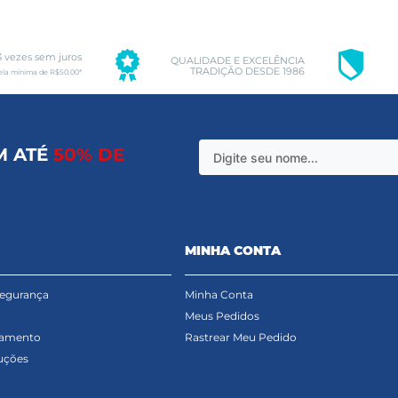
3 vezes sem juros
QUALIDADE E EXCELÊNCIA
TRADIÇÃO DESDE 1986
ela mínima de R$50,00*
M ATÉ
50% DE
MINHA CONTA
Segurança
Minha Conta
Meus Pedidos
gamento
Rastrear Meu Pedido
uções