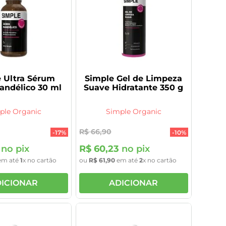
 Ultra Sérum
Simple Gel de Limpeza
andélico 30 ml
Suave Hidratante 350 g
ple Organic
Simple Organic
R$
66
,
90
-
17%
-
10%
no pix
R$
60
,
23
no pix
m até
1
x no cartão
ou
R$
61
,
90
em até
2
x no cartão
ICIONAR
ADICIONAR