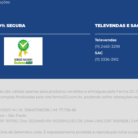
uções
0% SEGURA
TELEVENDAS E SA
Televendas
(11) 2463-3299
SAC
(11) 3336-3912
s são válidas apenas para produtos vendidos e entregues pela Farma 22. O 
compras finalizadas pelo site farma22.com.br, podendo sofrer alterações se
1-14 | IE: 336457582118 | IM: 77.736-66
hos – São Paulo
 110705 / Dra. EDJANEYRY RODRIGUES DE LIMA LINS CRF 11001658 | CMVS:
 Dois de Setembro Ltda. É expressamente proibida a reprodução total ou pa