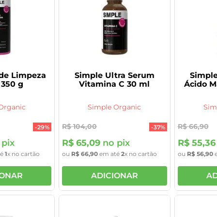
 de Limpeza
Simple Ultra Serum
Simple
 350 g
Vitamina C 30 ml
Ácido M
Organic
Simple Organic
Sim
R$
104
,
00
R$
66
,
90
-
29%
-
37%
pix
R$
65
,
09
no pix
R$
55
,
36
té
1
x no cartão
ou
R$
66
,
90
em até
2
x no cartão
ou
R$
56
,
90
e
IONAR
ADICIONAR
AD