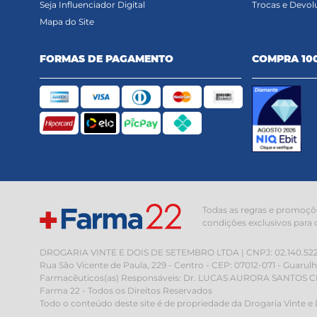
Seja Influenciador Digital
Trocas e Devol
Mapa do Site
FORMAS DE PAGAMENTO
COMPRA 10
Todas as regras e promoçõe
condições exclusivos para 
DROGARIA VINTE E DOIS DE SETEMBRO LTDA | CNPJ: 02.140.522/000
Rua São Vicente de Paula, 229 - Centro - CEP: 07012-071 - Guarul
Farmacêuticos(as) Responsáveis: Dr. LUCAS AURORA SANTOS CRF
Farma 22 - Todos os Direitos Reservados
Todo o conteúdo deste site é de propriedade da Drogaria Vinte e