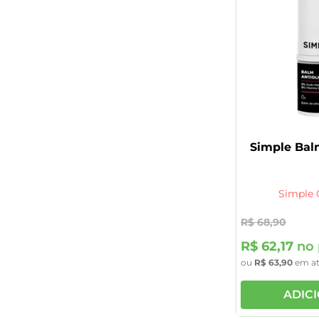
Simple Balm
Simple 
R$
68
,
90
R$
62
,
17
no 
ou
R$
63
,
90
em a
ADIC