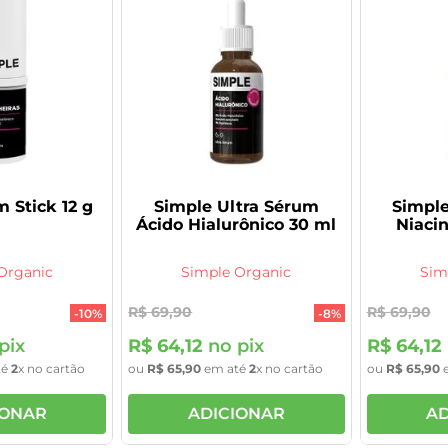
 Stick 12 g
Simple Ultra Sérum
Simple
Ácido Hialurônico 30 ml
Niaci
Organic
Simple Organic
Sim
R$
69
,
90
R$
69
,
90
-
10%
-
8%
pix
R$
64
,
12
no pix
R$
64
,
12
té
2
x no cartão
ou
R$
65
,
90
em até
2
x no cartão
ou
R$
65
,
90
e
IONAR
ADICIONAR
AD