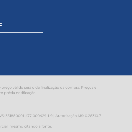
C
preço válido será o da finalização da compra. Preços e
m prévia notificação.
 351880001-477-000429-1-9 | Autorização MS: 0.28310.7
rcial, mesmo citando a fonte.