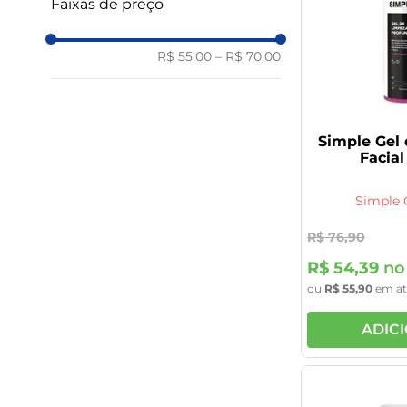
Faixas de preço
9
º
vitamina
10
º
rivaroxabana 20mg
R$ 55,00
–
R$ 70,00
Simple Gel
Facial
Simple 
R$
76
,
90
R$
54
,
39
no 
ou
R$
55
,
90
em a
ADIC