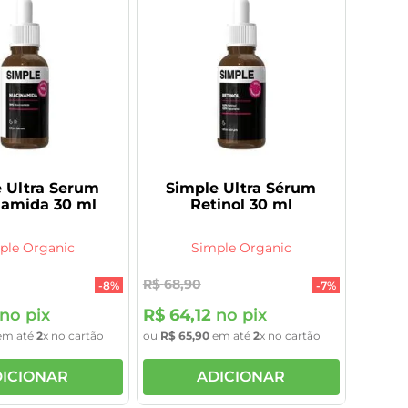
 Ultra Serum
Simple Ultra Sérum
namida 30 ml
Retinol 30 ml
ple Organic
Simple Organic
R$
68
,
90
-
8%
-
7%
no pix
R$
64
,
12
no pix
m até
2
x no cartão
ou
R$
65
,
90
em até
2
x no cartão
ICIONAR
ADICIONAR