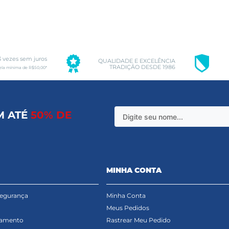
3 vezes sem juros
QUALIDADE E EXCELÊNCIA
TRADIÇÃO DESDE 1986
ela mínima de R$50,00*
M ATÉ
50% DE
MINHA CONTA
Segurança
Minha Conta
Meus Pedidos
gamento
Rastrear Meu Pedido