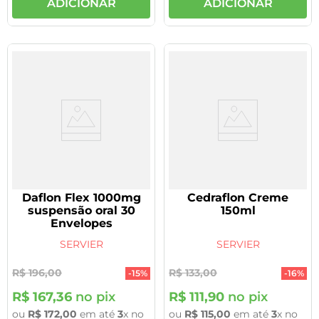
ADICIONAR
ADICIONAR
Daflon Flex 1000mg
Cedraflon Creme
suspensão oral 30
150ml
Envelopes
SERVIER
SERVIER
R$
196
,
00
R$
133
,
00
-
15%
-
16%
R$
167
,
36
no pix
R$
111
,
90
no pix
ou
R$
172
,
00
em até
3
x no
ou
R$
115
,
00
em até
3
x no