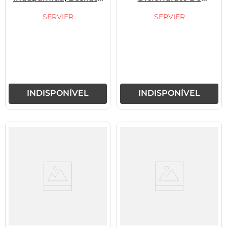
De Anlodipino,
Trimetazidina
Perindopril Arginina
SERVIER
SERVIER
INDISPONÍVEL
INDISPONÍVEL