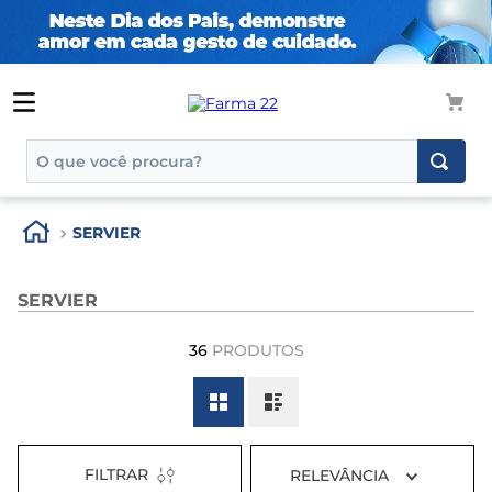
O que você procura?
TERMOS MAIS BUSCADOS
SERVIER
1
º
tadalafila
2
º
rosuvastatina 20mg
SERVIER
3
º
generico
36
PRODUTOS
4
º
aptamil
5
º
nutridrink
6
º
rosuvastatina
7
º
dipirona
FILTRAR
RELEVÂNCIA