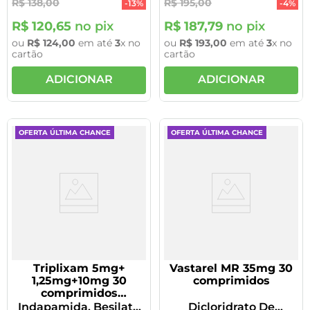
R$
138
,
00
R$
195
,
00
-
13%
-
4%
R$
120
,
65
no pix
R$
187
,
79
no pix
ou
R$
124
,
00
em até
3
x no
ou
R$
193
,
00
em até
3
x no
cartão
cartão
ADICIONAR
ADICIONAR
OFERTA ÚLTIMA CHANCE
OFERTA ÚLTIMA CHANCE
Triplixam 5mg+
Vastarel MR 35mg 30
1,25mg+10mg 30
comprimidos
comprimidos
revestidos
Indapamida, Besilato
Dicloridrato De