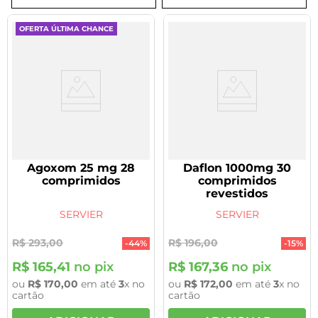
8
º
tadalafila 5mg
OFERTA ÚLTIMA CHANCE
9
º
vitamina
10
º
rivaroxabana 20mg
Agoxom 25 mg 28
Daflon 1000mg 30
comprimidos
comprimidos
revestidos
SERVIER
SERVIER
R$
293
,
00
R$
196
,
00
-
44%
-
15%
R$
165
,
41
no pix
R$
167
,
36
no pix
ou
R$
170
,
00
em até
3
x no
ou
R$
172
,
00
em até
3
x no
cartão
cartão