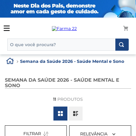
O que você procura?
TERMOS MAIS BUSCADOS
Semana da Saúde 2026 - Saúde Mental e Sono
1
º
tadalafila
2
º
rosuvastatina 20mg
SEMANA DA SAÚDE 2026 - SAÚDE MENTAL E
SONO
3
º
generico
4
º
aptamil
11
PRODUTOS
5
º
nutridrink
6
º
rosuvastatina
7
º
dipirona
FILTRAR
RELEVÂNCIA