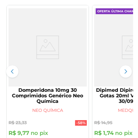
OFERTA ÚLTIMA CHANC
Domperidona 10mg 30
Dipimed Dipiro
Comprimidos Genérico Neo
Gotas 20ml V
Química
30/09/
NEO QUÍMICA
MEDQUÍ
R$
23
,
33
R$
14
,
95
-
58%
R$
9
,
77
no pix
R$
1
,
74
no pix