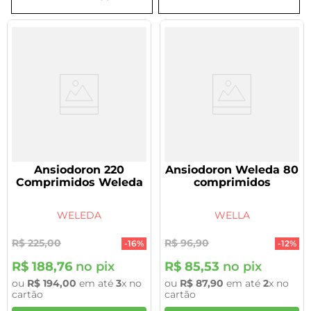
8
º
tadalafila 5mg
9
º
rivaroxabana 20mg
10
º
vitamina
Ansiodoron 220
Ansiodoron Weleda 80
Comprimidos Weleda
comprimidos
WELEDA
WELLA
R$
225
,
00
R$
96
,
90
-
16%
-
12%
R$
188
,
76
no pix
R$
85
,
53
no pix
ou
R$
194
,
00
em até
3
x no
ou
R$
87
,
90
em até
2
x no
cartão
cartão