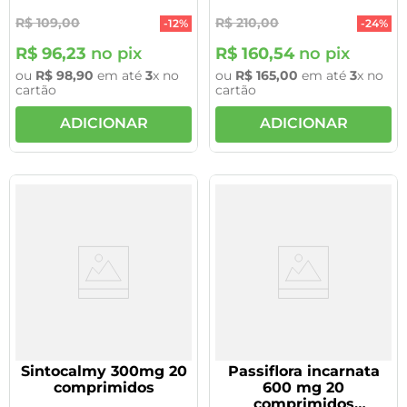
R$
109
,
00
R$
210
,
00
-
12%
-
24%
R$
96
,
23
no pix
R$
160
,
54
no pix
ou
R$
98
,
90
em até
3
x no
ou
R$
165
,
00
em até
3
x no
cartão
cartão
ADICIONAR
ADICIONAR
Sintocalmy 300mg 20
Passiflora incarnata
comprimidos
600 mg 20
comprimidos