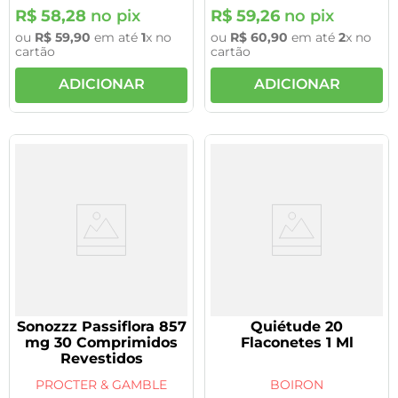
R$
58
,
28
no pix
R$
59
,
26
no pix
ou
R$
59
,
90
em até
1
x no
ou
R$
60
,
90
em até
2
x no
cartão
cartão
ADICIONAR
ADICIONAR
Sonozzz Passiflora 857
Quiétude 20
mg 30 Comprimidos
Flaconetes 1 Ml
Revestidos
PROCTER & GAMBLE
BOIRON