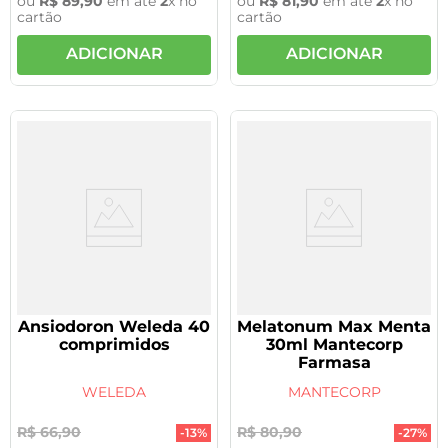
ou
R$
89
,
90
em até
2
x no
ou
R$
81
,
90
em até
2
x no
cartão
cartão
ADICIONAR
ADICIONAR
Ansiodoron Weleda 40
Melatonum Max Menta
comprimidos
30ml Mantecorp
Farmasa
WELEDA
MANTECORP
R$
66
,
90
R$
80
,
90
-
13%
-
27%