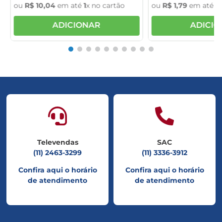
ou
R$
10
,
04
em até
1
x no cartão
ou
R$
1
,
79
em até
1
x
ADICIONAR
ADICI
Televendas
SAC
(11) 2463-3299
(11) 3336-3912
Confira aqui o horário
Confira aqui o horário
de atendimento
de atendimento