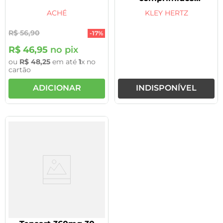
Ritmoneuran Hertz
ACHÉ
KLEY HERTZ
R$
56
,
90
-
17%
R$
46
,
95
no pix
ou
R$
48
,
25
em até
1
x no
cartão
ADICIONAR
INDISPONÍVEL