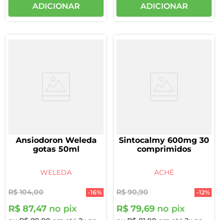
ADICIONAR
ADICIONAR
Ansiodoron Weleda
Sintocalmy 600mg 30
gotas 50ml
comprimidos
WELEDA
ACHÉ
R$
104
,
00
R$
90
,
90
-
16%
-
12%
R$
87
,
47
no pix
R$
79
,
69
no pix