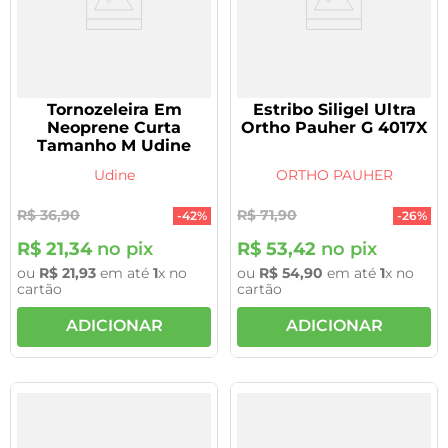
Tornozeleira Em
Estribo Siligel Ultra
Neoprene Curta
Ortho Pauher G 4017X
Tamanho M Udine
Udine
ORTHO PAUHER
R$
36
,
90
R$
71
,
90
-
42%
-
26%
R$
21
,
34
no pix
R$
53
,
42
no pix
ou
R$
21
,
93
em até
1
x no
ou
R$
54
,
90
em até
1
x no
cartão
cartão
ADICIONAR
ADICIONAR