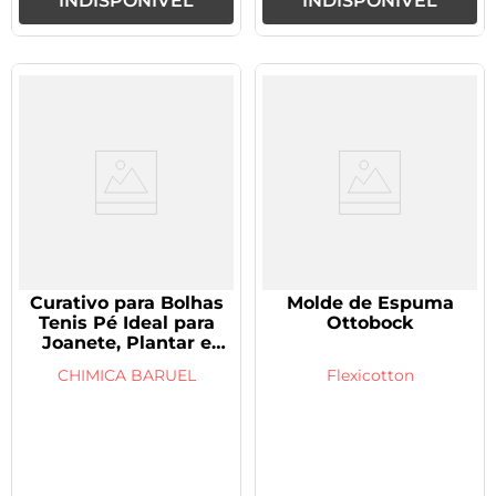
INDISPONÍVEL
INDISPONÍVEL
Curativo para Bolhas
Molde de Espuma
Tenis Pé Ideal para
Ottobock
Joanete, Plantar e
Bolhas Médias com 6
CHIMICA BARUEL
Flexicotton
unidades