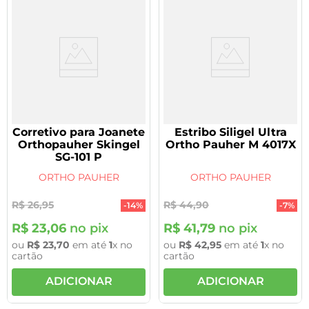
Corretivo para Joanete
Estribo Siligel Ultra
Orthopauher Skingel
Ortho Pauher M 4017X
SG-101 P
ORTHO PAUHER
ORTHO PAUHER
R$
26
,
95
R$
44
,
90
-
14%
-
7%
R$
23
,
06
no pix
R$
41
,
79
no pix
ou
R$
23
,
70
em até
1
x no
ou
R$
42
,
95
em até
1
x no
cartão
cartão
ADICIONAR
ADICIONAR