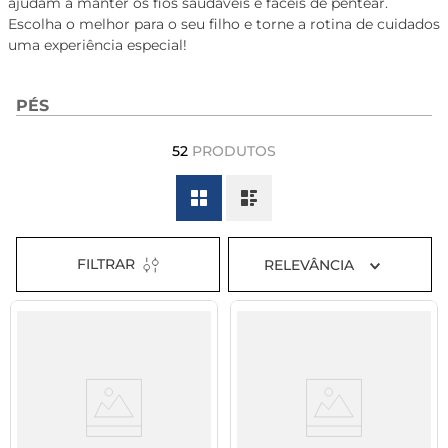
ajudam a manter os fios saudáveis e fáceis de pentear.
8
º
tadalafila 5mg
Escolha o melhor para o seu filho e torne a rotina de cuidados
uma experiência especial!
9
º
rivaroxabana 20mg
10
º
vitamina
PÉS
52
PRODUTOS
FILTRAR
RELEVÂNCIA