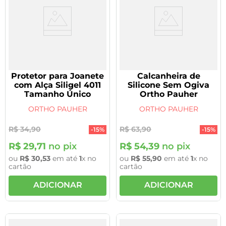
Protetor para Joanete
Calcanheira de
com Alça Siligel 4011
Silicone Sem Ogiva
Tamanho Único
Ortho Pauher
ORTHO PAUHER
ORTHO PAUHER
R$
34
,
90
R$
63
,
90
-
15%
-
15%
R$
29
,
71
no pix
R$
54
,
39
no pix
ou
R$
30
,
53
em até
1
x no
ou
R$
55
,
90
em até
1
x no
cartão
cartão
ADICIONAR
ADICIONAR