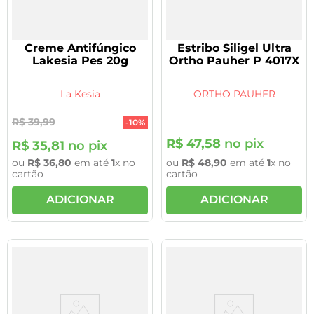
Creme Antifúngico
Estribo Siligel Ultra
Lakesia Pes 20g
Ortho Pauher P 4017X
La Kesia
ORTHO PAUHER
R$
39
,
99
-
10%
R$
47
,
58
no pix
R$
35
,
81
no pix
ou
R$
36
,
80
em até
1
x no
ou
R$
48
,
90
em até
1
x no
cartão
cartão
ADICIONAR
ADICIONAR