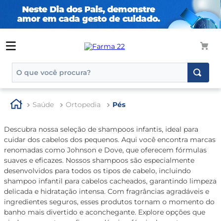
O que você procura?
TERMOS MAIS BUSCADOS
Saúde
Ortopedia
Pés
1
º
tadalafila
2
º
rosuvastatina 20mg
Descubra nossa seleção de shampoos infantis, ideal para
cuidar dos cabelos dos pequenos. Aqui você encontra marcas
3
º
generico
renomadas como Johnson e Dove, que oferecem fórmulas
4
º
aptamil
suaves e eficazes. Nossos shampoos são especialmente
desenvolvidos para todos os tipos de cabelo, incluindo
5
º
nutridrink
shampoo infantil para cabelos cacheados, garantindo limpeza
delicada e hidratação intensa. Com fragrâncias agradáveis e
6
º
rosuvastatina
ingredientes seguros, esses produtos tornam o momento do
7
º
dipirona
banho mais divertido e aconchegante. Explore opções que