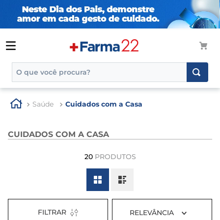
O que você procura?
TERMOS MAIS BUSCADOS
Saúde
Cuidados com a Casa
1
º
tadalafila
2
º
rosuvastatina 20mg
CUIDADOS COM A CASA
3
º
generico
20
PRODUTOS
4
º
aptamil
5
º
nutridrink
6
º
rosuvastatina
7
º
dipirona
FILTRAR
RELEVÂNCIA