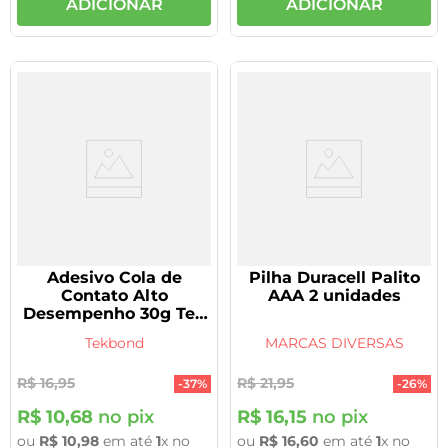
ADICIONAR
ADICIONAR
Adesivo Cola de
Pilha Duracell Palito
Contato Alto
AAA 2 unidades
Desempenho 30g Tek
Bond
Tekbond
MARCAS DIVERSAS
R$
16
,
95
R$
21
,
95
-
37%
-
26%
R$
10
,
68
no pix
R$
16
,
15
no pix
ou
R$
10
,
98
em até
1
x no
ou
R$
16
,
60
em até
1
x no