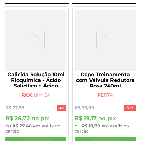
8
º
tadalafila 5mg
9
º
rivaroxabana 20mg
10
º
vitamina
Calicida Solução 10ml
Copo Treinamento
Rioquímica - Ácido
com Válvula Redutora
Salicílico + Ácido
Rosa 240ml
Lático
RIOQUÍMICA
PETITA
R$
27
,
95
R$
39
,
90
-
4%
-
52%
R$
26
,
72
no pix
R$
19
,
17
no pix
ou
R$
27
,
46
em até
1
x no
ou
R$
19
,
70
em até
1
x no
cartão
cartão