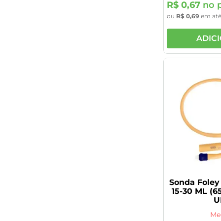
R$
0
,
67
no p
ou
R$
0
,
69
em at
ADIC
Sonda Foley 
15-30 ML (6
U
Me