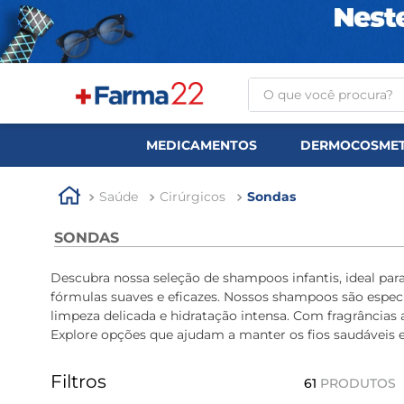
O que você procura?
TERMOS MAIS BUSCA
MEDICAMENTOS
DERMOCOSMET
1
º
tadalafila
2
º
rosuvastatina 20mg
Saúde
Cirúrgicos
Sondas
3
º
generico
SONDAS
4
º
aptamil
Descubra nossa seleção de shampoos infantis, ideal p
5
º
nutridrink
fórmulas suaves e eficazes. Nossos shampoos são especi
limpeza delicada e hidratação intensa. Com fragrância
6
º
rosuvastatina
Explore opções que ajudam a manter os fios saudáveis e 
7
º
dipirona
Filtros
8
º
tadalafila 5mg
61
PRODUTOS