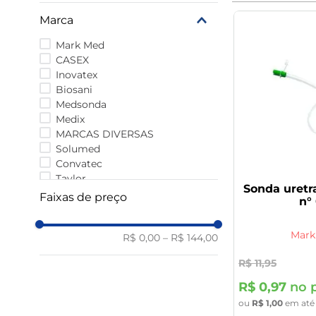
9
º
rivaroxabana 20mg
Marca
10
º
vitamina
Mark Med
CASEX
Inovatex
Biosani
Medsonda
Medix
MARCAS DIVERSAS
Solumed
Convatec
Taylor
Sonda uretr
LAMEDID
Faixas de preço
n°
Embramed
COVIDIEN
Mark
R$ 0,00
–
R$ 144,00
R$
11
,
95
R$
0
,
97
no p
ou
R$
1
,
00
em at