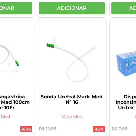
IONAR
ADICIONAR
AD
ogástrica
Sonda Uretral Mark Med
Disp
 Med 100cm
N° 16
Inconti
e 10Fr
Uritex
U
 Med
Mark Med
R$
12
,
95
R$
7
,
99
-
66%
-
62%