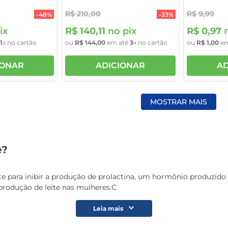
R$
210
,
00
R$
9
,
99
-
48%
-
33%
ix
R$
140
,
11
no pix
R$
0
,
97
n
1
x no cartão
ou
R$
144
,
00
em até
3
x no cartão
ou
R$
1
,
00
em
IONAR
ADICIONAR
AD
MOSTRAR MAIS
e?
para inibir a produção de prolactina, um hormônio produzido pel
rodução de leite nas mulheres.C
Leia mais