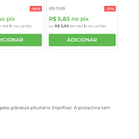
R$
7
,
99
-
90%
-
27%
o pix
R$
5
,
83
no pix
 até
1
x no cartão
ou
R$
5
,
99
em até
1
x no cartão
ICIONAR
ADICIONAR
a glândula pituitária (hipófise). A prolactina tem