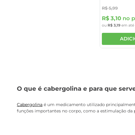
R$
5
,
99
R$
3
,
10
no p
ou
R$
3
,
19
em até
ADIC
O que é cabergolina e para que serv
Cabergolina
é um medicamento utilizado principalmente 
funções importantes no corpo, como a estimulação da p