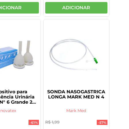
ICIONAR
ADICIONAR
ositivo para
SONDA NASOGASTRICA
nência Urinária
LONGA MARK MED N 4
 N° 6 Grande 2
nidades
Inovatex
Mark Med
R$
1
,
99
-
61%
-
57%