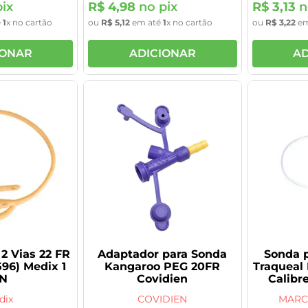
ix
R$
4
,
98
no pix
R$
3
,
13
n
é
1
x no cartão
ou
R$
5
,
12
em até
1
x no cartão
ou
R$
3
,
22
em
IONAR
ADICIONAR
AD
2 Vias 22 FR
Adaptador para Sonda
Sonda p
596) Medix 1
Kangaroo PEG 20FR
Traqueal
N
Covidien
Calibre
unid
dix
COVIDIEN
MARC
fr