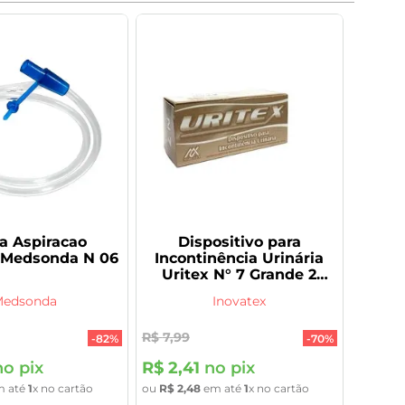
a Aspiracao
Dispositivo para
 Medsonda N 06
Incontinência Urinária
Uritex N° 7 Grande 2
Unidades
edsonda
Inovatex
R$
7
,
99
-
82%
-
70%
o pix
R$
2
,
41
no pix
 até
1
x no cartão
ou
R$
2
,
48
em até
1
x no cartão