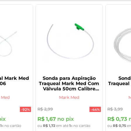
al Mark Med
Sonda para Aspiração
Sond
 06
Traqueal Mark Med Com
Traqueal
Válvula 50cm Calibre
8FR 1 Unidade
 Med
Mark Med
M
R$
2
,
99
R$
3
,
99
-
92%
-
44%
ix
R$
1
,
67
no pix
R$
0
,
73
n
é
1
x no cartão
ou
R$
1
,
72
em até
1
x no cartão
ou
R$
0
,
75
em