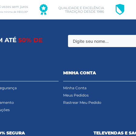
3 vezes sem juros
QUALIDADE E EXCELÊNCIA
TRADIÇÃO DESDE 1986
ela mínima de R$50,00*
M ATÉ
50% DE
MINHA CONTA
Segurança
Minha Conta
Meus Pedidos
gamento
Rastrear Meu Pedido
uções
0% SEGURA
TELEVENDAS E SA