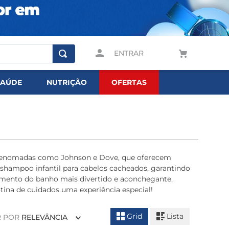
ENTRAR
SAÚDE
NUTRIÇÃO
OFERTAS
as renomadas como Johnson e Dove, que oferecem
 shampoo infantil para cabelos cacheados, garantindo
momento do banho mais divertido e aconchegante.
otina de cuidados uma experiência especial!
Grid
Lista
 POR
RELEVÂNCIA