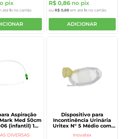
o pix
R$
0
,
86
no pix
 até
1
x no cartão
ou
R$
0
,
88
em até
1
x no cartão
ICIONAR
ADICIONAR
ara Aspiração
Dispositivo para
 Mark Med 50cm
Incontinência Urinária
06 (infantil) 1
Uritex N° 5 Médio com
ade (venda
Extensão 1 Unidades
AS DIVERSAS
Inovatex
acionada)