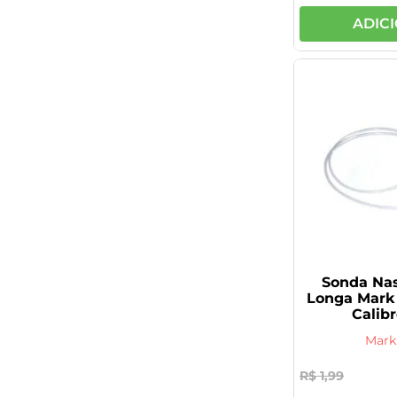
ADIC
Sonda Nas
Longa Mark
Calibr
Mark
R$
1
,
99