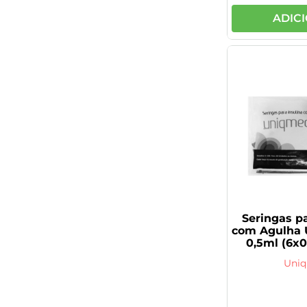
ADIC
Seringas pa
com Agulha 
0,5ml (6x
Unid
Uni