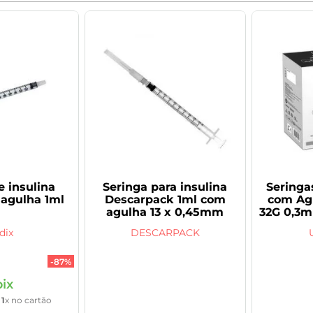
e insulina
Seringa para insulina
Seringa
agulha 1ml
Descarpack 1ml com
com Ag
agulha 13 x 0,45mm
32G 0,3m
dix
DESCARPACK
-
87%
ix
é
1
x no cartão