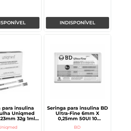
ISPONÍVEL
INDISPONÍVEL
 para insulina
Seringa para insulina BD
ulha Uniqmed
Ultra-Fine 6mm X
23mm 32g 1ml 1
0,25mm 50UI 10
unidade
unidades
Uniqmed
BD