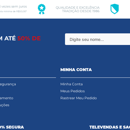
3 vezes sem juros
QUALIDADE E EXCELÊNCIA
TRADIÇÃO DESDE 1986
ela mínima de R$50,00*
M ATÉ
50% DE
MINHA CONTA
Segurança
Minha Conta
Meus Pedidos
gamento
Rastrear Meu Pedido
uções
0% SEGURA
TELEVENDAS E SA