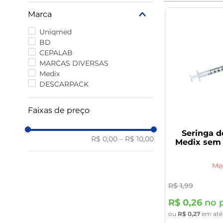
9
º
rivaroxabana 20mg
Marca
10
º
vitamina
Uniqmed
BD
CEPALAB
MARCAS DIVERSAS
Medix
DESCARPACK
Faixas de preço
Seringa d
R$ 0,00
–
R$ 10,00
Medix sem 
Me
R$
1
,
99
R$
0
,
26
no p
ou
R$
0
,
27
em at