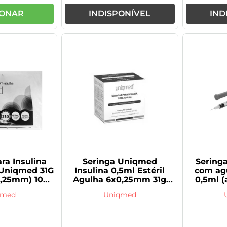
IONAR
INDISPONÍVEL
IND
ra Insulina
Seringa Uniqmed
Seringa
Uniqmed 31G
Insulina 0,5ml Estéril
com ag
0,25mm) 10
Agulha 6x0,25mm 31g
0,5ml 
ades
100 Unidades
0,23m
qmed
Uniqmed