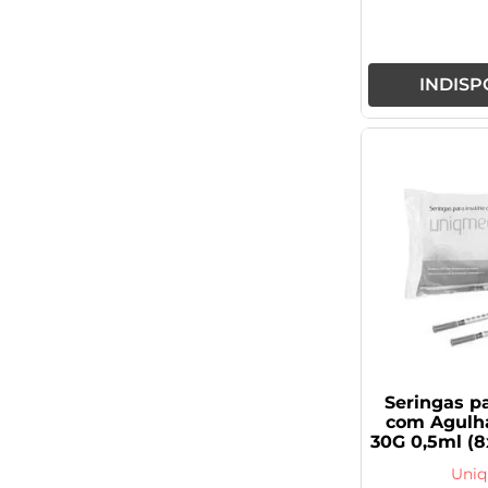
INDISP
Seringas pa
com Agulh
30G 0,5ml (
Unid
Uni