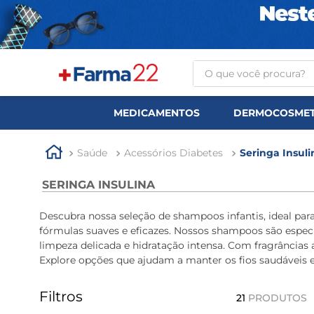
O que você procura?
TERMOS MAIS BUSCA
MEDICAMENTOS
DERMOCOSMET
1
º
tadalafila
2
º
rosuvastatina 20mg
Saúde
Acessórios Diabetes
Seringa Insuli
3
º
generico
SERINGA INSULINA
4
º
aptamil
Descubra nossa seleção de shampoos infantis, ideal p
5
º
nutridrink
fórmulas suaves e eficazes. Nossos shampoos são especi
limpeza delicada e hidratação intensa. Com fragrância
6
º
rosuvastatina
Explore opções que ajudam a manter os fios saudáveis e 
7
º
dipirona
Filtros
8
º
tadalafila 5mg
21
PRODUTOS