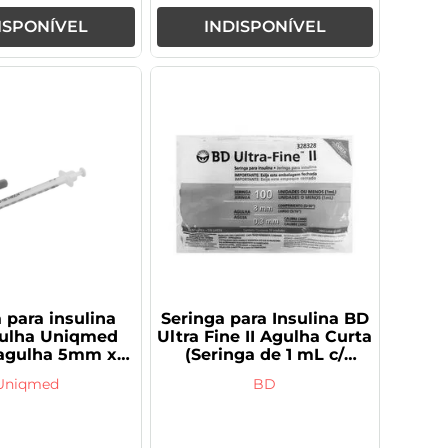
ISPONÍVEL
INDISPONÍVEL
 para insulina
Seringa para Insulina BD
ulha Uniqmed
Ultra Fine II Agulha Curta
(agulha 5mm x
(Seringa de 1 mL c/
m) 1 unidade
Agulha de 8mm x
Uniqmed
BD
0,3mm) 10 Unidades