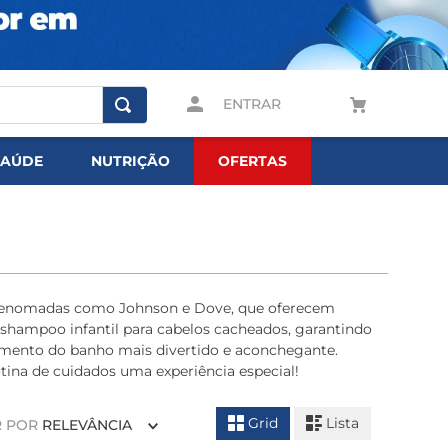
ENTRAR
SAÚDE
NUTRIÇÃO
OFERTAS
as renomadas como Johnson e Dove, que oferecem
 shampoo infantil para cabelos cacheados, garantindo
momento do banho mais divertido e aconchegante.
otina de cuidados uma experiência especial!
Grid
Lista
 POR
RELEVÂNCIA