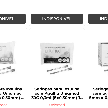
ONÍVEL
INDISPONÍVEL
IND
ra Insulina
Seringas para Insulina
Seringa
a Uniqmed
com Agulha Uniqmed
com ag
8x0,30mm) 10
30G 0,3ml (8x0,30mm) 10
5mm x 0,
ades
Unidades
qmed
Uniqmed