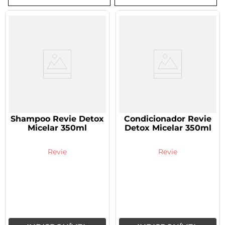
8
º
tadalafila 5mg
9
º
rivaroxabana 20mg
10
º
vitamina
Shampoo Revie Detox
Condicionador Revie
Micelar 350ml
Detox Micelar 350ml
Revie
Revie