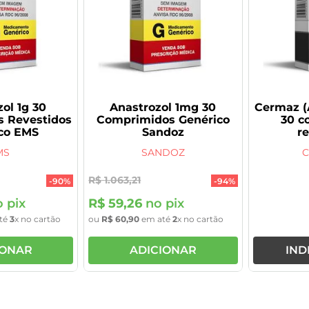
ol 1g 30
Anastrozol 1mg 30
Cermaz (
 Revestidos
Comprimidos Genérico
30 c
co EMS
Sandoz
r
MS
SANDOZ
C
R$
1
.
063
,
21
-
90%
-
94%
 pix
R$
59
,
26
no pix
té
3
x no cartão
ou
R$
60
,
90
em até
2
x no cartão
IONAR
ADICIONAR
IND