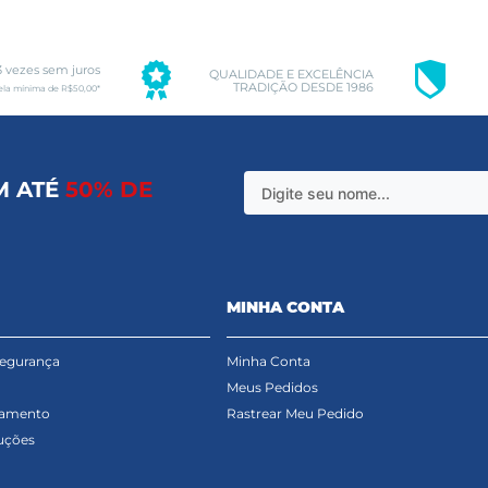
3 vezes sem juros
QUALIDADE E EXCELÊNCIA
TRADIÇÃO DESDE 1986
ela mínima de R$50,00*
M ATÉ
50% DE
MINHA CONTA
Segurança
Minha Conta
Meus Pedidos
gamento
Rastrear Meu Pedido
uções