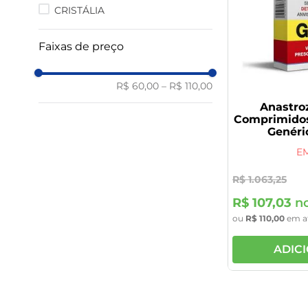
9
º
vitamina
CRISTÁLIA
10
º
rivaroxabana 20mg
Faixas de preço
R$ 60,00
–
R$ 110,00
Anastroz
Comprimidos
Genéri
E
R$
1
.
063
,
25
R$
107
,
03
no
ou
R$
110
,
00
em a
ADIC