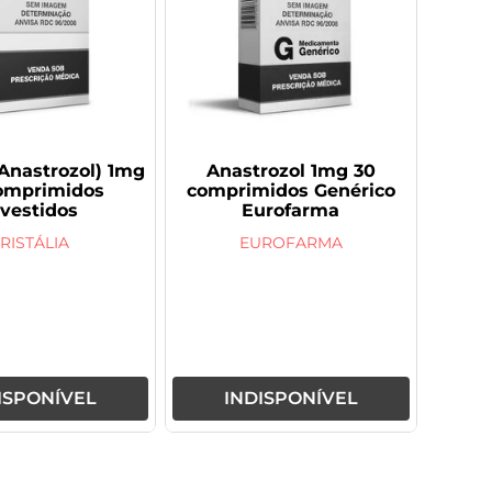
Anastrozol) 1mg
Anastrozol 1mg 30
omprimidos
comprimidos Genérico
evestidos
Eurofarma
RISTÁLIA
EUROFARMA
ISPONÍVEL
INDISPONÍVEL