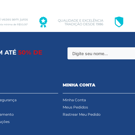
3 vezes sem juros
QUALIDADE E EXCELÊNCIA
TRADIÇÃO DESDE 1986
ela mínima de R$50,00*
M ATÉ
50% DE
MINHA CONTA
Segurança
Minha Conta
Meus Pedidos
gamento
Rastrear Meu Pedido
uções