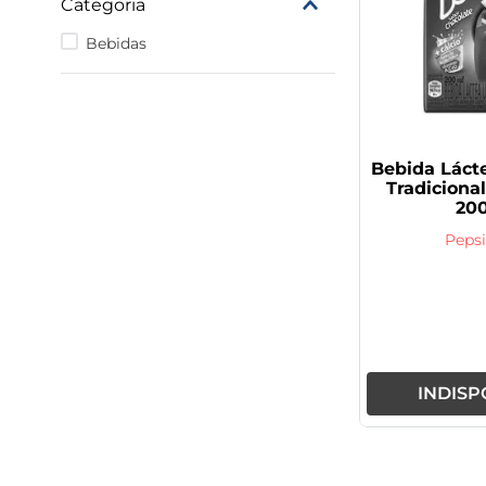
Categoria
9
º
vitamina
Bebidas
10
º
rivaroxabana 20mg
Bebida Láct
Tradiciona
20
Pepsi
INDISP