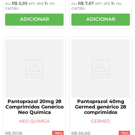
ou
R$
5
,
93
em até
1
x no
ou
R$
7
,
67
em até
1
x no
cartão
cartão
ADICIONAR
ADICIONAR
Pantoprazol 20mg 28
Pantoprazol 40mg
Comprimidos Genérico
Germed genérico 28
Neo Química
comprimidos
NEO QUÍMICA
GERMED
R$
37
,
16
R$
56
,
90
-
79%
-
75%