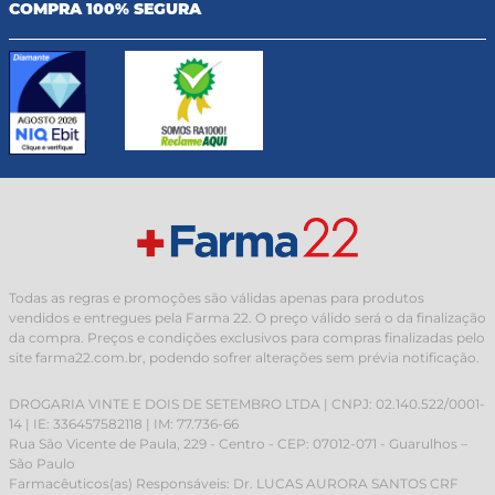
COMPRA 100% SEGURA
Todas as regras e promoções são válidas apenas para produtos
vendidos e entregues pela Farma 22. O preço válido será o da finalização
da compra. Preços e condições exclusivos para compras finalizadas pelo
site farma22.com.br, podendo sofrer alterações sem prévia notificação.
DROGARIA VINTE E DOIS DE SETEMBRO LTDA | CNPJ: 02.140.522/0001-
14 | IE: 336457582118 | IM: 77.736-66
Rua São Vicente de Paula, 229 - Centro - CEP: 07012-071 - Guarulhos –
São Paulo
Farmacêuticos(as) Responsáveis: Dr. LUCAS AURORA SANTOS CRF