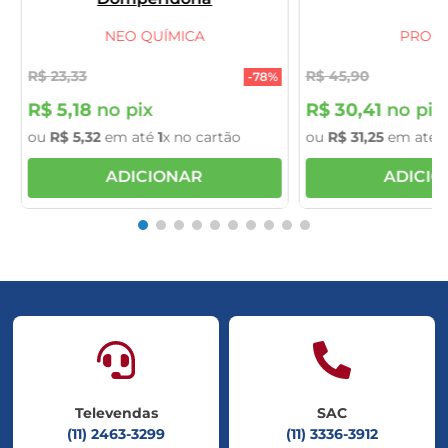
NEO QUÍMICA
PRODI
R$
23
,
33
R$
45
,
90
-
78%
R$
5
,
18
no pix
R$
30
,
41
no pix
ou
R$
5
,
32
em até
1
x no cartão
ou
R$
31
,
25
em até
1
ADICIONAR
ADICI
Televendas
SAC
(11) 2463-3299
(11) 3336-3912