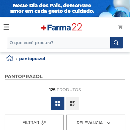
O que você procura?
TERMOS MAIS BUSCADOS
pantoprazol
1
º
tadalafila
2
º
rosuvastatina 20mg
PANTOPRAZOL
3
º
generico
125
PRODUTOS
4
º
aptamil
5
º
nutridrink
6
º
rosuvastatina
FILTRAR
RELEVÂNCIA
7
º
dipirona