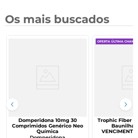
Os mais buscados
OFERTA ÚLTIMA CHANC
Domperidona 10mg 30
Trophic Fiber P
Comprimidos Genérico Neo
Baunilha 
Química
Domperidona