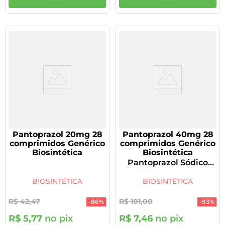
Pantoprazol 20mg 28
Pantoprazol 40mg 28
comprimidos Genérico
comprimidos Genérico
Biosintética
Biosintética
Pantoprazol Sódico
Sesqui-Hidratado
BIOSINTÉTICA
BIOSINTÉTICA
R$
42
,
47
R$
101
,
00
-
86%
-
93%
R$
5
,
77
no pix
R$
7
,
46
no pix