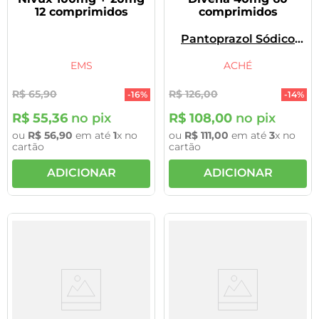
12 comprimidos
comprimidos
Pantoprazol Sódico
Sesqui-Hidratado,
Pantoprazol Magnésico
EMS
ACHÉ
Di-Hidratado
R$
65
,
90
R$
126
,
00
-
16%
-
14%
R$
55
,
36
no pix
R$
108
,
00
no pix
ou
R$
56
,
90
em até
1
x no
ou
R$
111
,
00
em até
3
x no
cartão
cartão
ADICIONAR
ADICIONAR