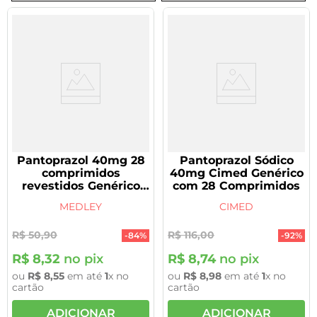
8
º
tadalafila 5mg
9
º
vitamina
10
º
rivaroxabana 20mg
Pantoprazol 40mg 28
Pantoprazol Sódico
comprimidos
40mg Cimed Genérico
revestidos Genérico
com 28 Comprimidos
Medley
MEDLEY
CIMED
R$
50
,
90
R$
116
,
00
-
84%
-
92%
R$
8
,
32
no pix
R$
8
,
74
no pix
ou
R$
8
,
55
em até
1
x no
ou
R$
8
,
98
em até
1
x no
cartão
cartão
ADICIONAR
ADICIONAR