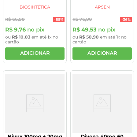
Sesqui-Hidratado
BIOSINTÉTICA
APSEN
R$
66
,
90
R$
76
,
90
-
85%
-
36%
R$
9
,
76
no pix
R$
49
,
53
no pix
ou
R$
10
,
03
em até
1
x no
ou
R$
50
,
90
em até
1
x no
cartão
cartão
ADICIONAR
ADICIONAR
Nivux 100mg + 20mg
Divena 40mg 60