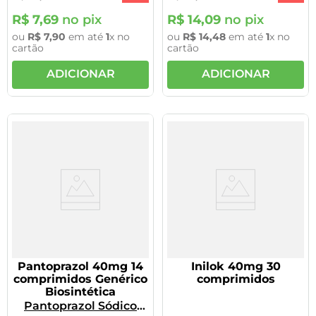
R$
7
,
69
no pix
R$
14
,
09
no pix
ou
R$
7
,
90
em até
1
x no
ou
R$
14
,
48
em até
1
x no
cartão
cartão
ADICIONAR
ADICIONAR
Pantoprazol 40mg 14
Inilok 40mg 30
comprimidos Genérico
comprimidos
Biosintética
Pantoprazol Sódico