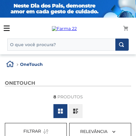
O que você procura?
TERMOS MAIS BUSCADOS
OneTouch
1
º
tadalafila
2
º
rosuvastatina 20mg
ONETOUCH
3
º
generico
8
PRODUTOS
4
º
aptamil
5
º
nutridrink
6
º
rosuvastatina
7
º
dipirona
FILTRAR
RELEVÂNCIA