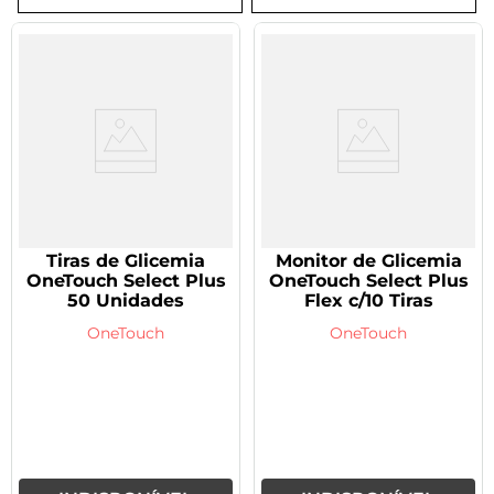
8
º
tadalafila 5mg
9
º
rivaroxabana 20mg
10
º
vitamina
Tiras de Glicemia
Monitor de Glicemia
OneTouch Select Plus
OneTouch Select Plus
50 Unidades
Flex c/10 Tiras
OneTouch
OneTouch