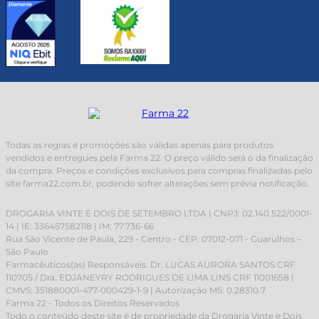
Todas as regras e promoções são válidas apenas para produtos
vendidos e entregues pela Farma 22. O preço válido será o da finalização
da compra. Preços e condições exclusivos para compras finalizadas pelo
site farma22.com.br, podendo sofrer alterações sem prévia notificação.
DROGARIA VINTE E DOIS DE SETEMBRO LTDA | CNPJ: 02.140.522/0001-
14 | IE: 336457582118 | IM: 77.736-66
Rua São Vicente de Paula, 229 - Centro - CEP: 07012-071 - Guarulhos –
São Paulo
Farmacêuticos(as) Responsáveis: Dr. LUCAS AURORA SANTOS CRF
110705 / Dra. EDJANEYRY RODRIGUES DE LIMA LINS CRF 11001658 |
CMVS: 351880001-477-000429-1-9 | Autorização MS: 0.28310.7
Farma 22 - Todos os Direitos Reservados
Todo o conteúdo deste site é de propriedade da Drogaria Vinte e Dois