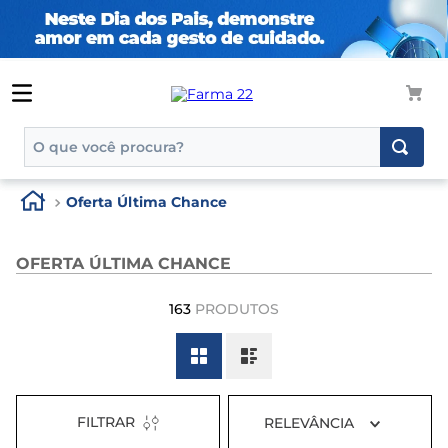
O que você procura?
TERMOS MAIS BUSCADOS
Oferta Última Chance
1
º
tadalafila
2
º
rosuvastatina 20mg
OFERTA ÚLTIMA CHANCE
3
º
generico
163
PRODUTOS
4
º
aptamil
5
º
nutridrink
6
º
rosuvastatina
FILTRAR
RELEVÂNCIA
7
º
dipirona