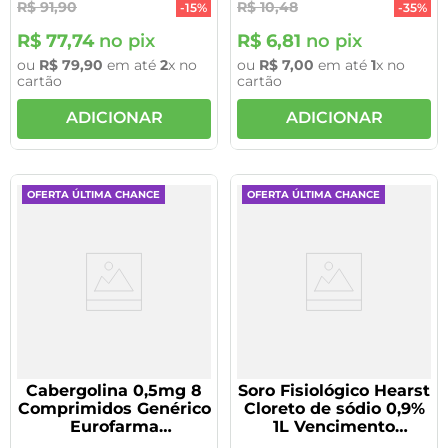
R$
91
,
90
R$
10
,
48
VENCIMENTO
-
15%
-
35%
30/11/2026
R$
77
,
74
no pix
R$
6
,
81
no pix
ou
R$
79
,
90
em até
2
x no
ou
R$
7
,
00
em até
1
x no
cartão
cartão
ADICIONAR
ADICIONAR
OFERTA ÚLTIMA CHANCE
OFERTA ÚLTIMA CHANCE
Cabergolina 0,5mg 8
Soro Fisiológico Hearst
Comprimidos Genérico
Cloreto de sódio 0,9%
Eurofarma
1L Vencimento
VENCIMENTO
30/09/26