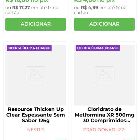
ou
R$
17
,
27
em até
1
x no
ou
R$
4
,
99
em até
1
x no
cartão
cartão
ADICIONAR
ADICIONAR
OFERTA ÚLTIMA CHANCE
OFERTA ÚLTIMA CHANCE
Resource Thicken Up
Cloridrato de
Clear Espessante Sem
Metformina XR 500mg
Sabor 125g
30 Comprimidos
Liberação Prolongada
NESTLÉ
PRATI DONADUZZI
Genérico Prati
Donaduzzi