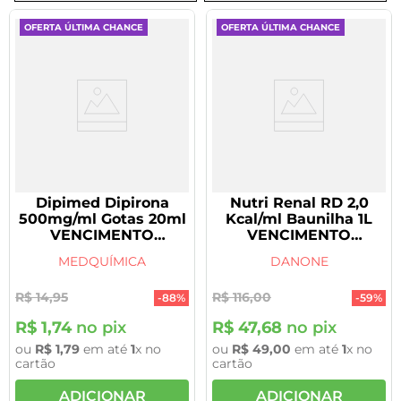
8
º
tadalafila 5mg
OFERTA ÚLTIMA CHANCE
OFERTA ÚLTIMA CHANCE
9
º
vitamina
10
º
rivaroxabana 20mg
Dipimed Dipirona
Nutri Renal RD 2,0
500mg/ml Gotas 20ml
Kcal/ml Baunilha 1L
VENCIMENTO
VENCIMENTO
30/09/2026
21/09/2026
MEDQUÍMICA
DANONE
R$
14
,
95
R$
116
,
00
-
88%
-
59%
R$
1
,
74
no pix
R$
47
,
68
no pix
ou
R$
1
,
79
em até
1
x no
ou
R$
49
,
00
em até
1
x no
cartão
cartão
ADICIONAR
ADICIONAR