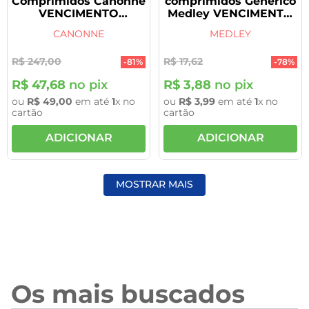
Comprimidos Canonne
comprimidos Genérico
VENCIMENTO
Medley VENCIMENTO
31/10/2026
30/09/2026
CANONNE
MEDLEY
R$
247
,
00
R$
17
,
62
-
81%
-
78%
R$
47
,
68
no pix
R$
3
,
88
no pix
ou
R$
49
,
00
em até
1
x no
ou
R$
3
,
99
em até
1
x no
cartão
cartão
ADICIONAR
ADICIONAR
MOSTRAR MAIS
Os mais buscados