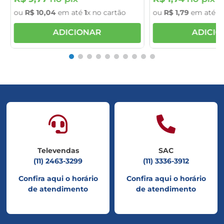
ou
R$
10
,
04
em até
1
x no cartão
ou
R$
1
,
79
em até
1
x
ADICIONAR
ADICI
Televendas
SAC
(11) 2463-3299
(11) 3336-3912
Confira aqui o horário
Confira aqui o horário
de atendimento
de atendimento