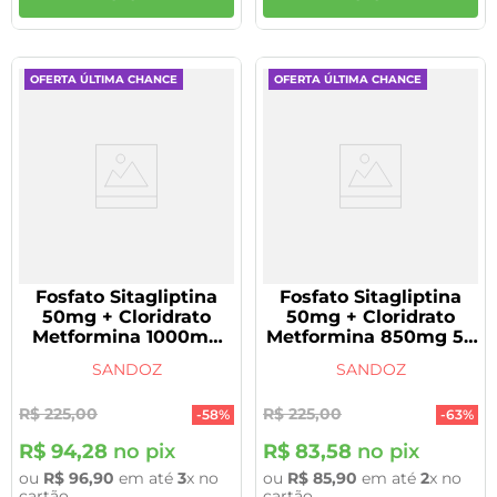
OFERTA ÚLTIMA CHANCE
OFERTA ÚLTIMA CHANCE
Fosfato Sitagliptina
Fosfato Sitagliptina
50mg + Cloridrato
50mg + Cloridrato
Metformina 1000mg
Metformina 850mg 56
56 Comprimidos
Comprimidos Genérico
SANDOZ
SANDOZ
Genérico Sandoz
Sandoz vencimento
vencimento
30/09/2026
R$
225
,
00
R$
225
,
00
30/09/2026
-
58%
-
63%
R$
94
,
28
no pix
R$
83
,
58
no pix
ou
R$
96
,
90
em até
3
x no
ou
R$
85
,
90
em até
2
x no
cartão
cartão