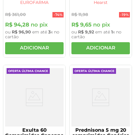
EUROFARMA
Hearst
31/10/2026
R$
361
,
00
R$
11
,
98
-
74%
-
19%
R$
94
,
28
no pix
R$
9
,
65
no pix
ou
R$
96
,
90
em até
3
x no
ou
R$
9
,
92
em até
1
x no
cartão
cartão
ADICIONAR
ADICIONAR
OFERTA ÚLTIMA CHANCE
OFERTA ÚLTIMA CHANCE
Exulta 60
Prednisona 5 mg 20