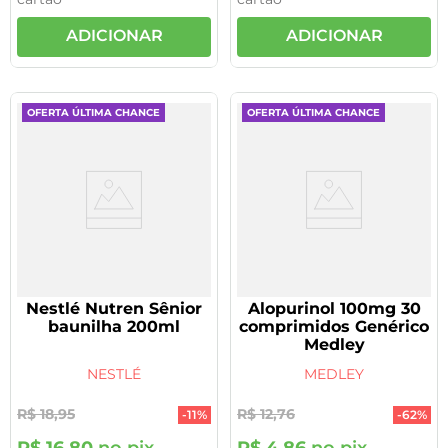
ADICIONAR
ADICIONAR
OFERTA ÚLTIMA CHANCE
OFERTA ÚLTIMA CHANCE
Nestlé Nutren Sênior
Alopurinol 100mg 30
baunilha 200ml
comprimidos Genérico
Medley
NESTLÉ
MEDLEY
R$
18
,
95
R$
12
,
76
-
11%
-
62%
R$
16
,
80
no pix
R$
4
,
86
no pix