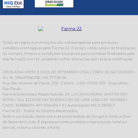
Todas as regras e promoções são válidas apenas para produtos
vendidos e entregues pela Farma 22. O preço válido será o da finalização
da compra. Preços e condições exclusivos para compras finalizadas pelo
site farma22.com.br, podendo sofrer alterações sem prévia notificação.
DROGARIA VINTE E DOIS DE SETEMBRO LTDA | CNPJ: 02.140.522/0001-
14 | IE: 336457582118 | IM: 77.736-66
Rua São Vicente de Paula, 229 - Centro - CEP: 07012-071 - Guarulhos –
São Paulo
Farmacêuticos(as) Responsáveis: Dr. LUCAS AURORA SANTOS CRF
110705 / Dra. EDJANEYRY RODRIGUES DE LIMA LINS CRF 11001658 |
CMVS: 351880001-477-000429-1-9 | Autorização MS: 0.28310.7
Farma 22 - Todos os Direitos Reservados
Todo o conteúdo deste site é de propriedade da Drogaria Vinte e Dois
de Setembro Ltda. É expressamente proibida a reprodução total ou
parcial, mesmo citando a fonte.