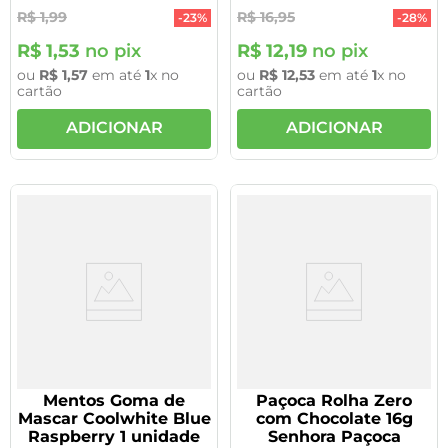
R$
1
,
99
R$
16
,
95
-
23%
-
28%
R$
1
,
53
no pix
R$
12
,
19
no pix
ou
R$
1
,
57
em até
1
x no
ou
R$
12
,
53
em até
1
x no
cartão
cartão
ADICIONAR
ADICIONAR
Mentos Goma de
Paçoca Rolha Zero
Mascar Coolwhite Blue
com Chocolate 16g
Raspberry 1 unidade
Senhora Paçoca