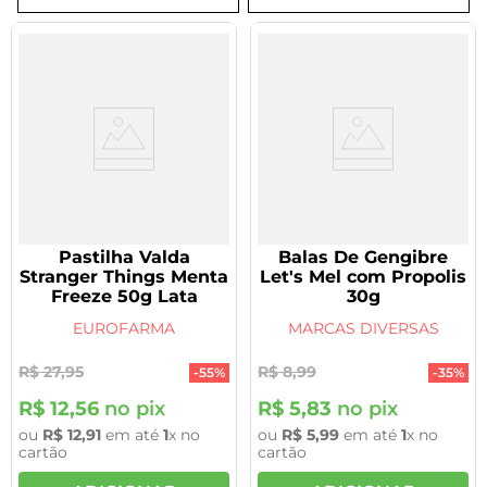
8
º
tadalafila 5mg
9
º
rivaroxabana 20mg
10
º
vitamina
Pastilha Valda
Balas De Gengibre
Stranger Things Menta
Let's Mel com Propolis
Freeze 50g Lata
30g
EUROFARMA
MARCAS DIVERSAS
R$
27
,
95
R$
8
,
99
-
55%
-
35%
R$
12
,
56
no pix
R$
5
,
83
no pix
ou
R$
12
,
91
em até
1
x no
ou
R$
5
,
99
em até
1
x no
cartão
cartão