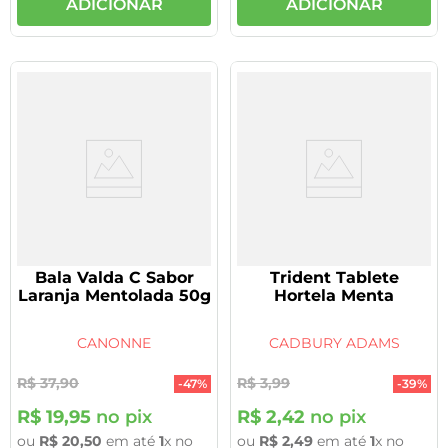
ADICIONAR
ADICIONAR
Bala Valda C Sabor
Trident Tablete
Laranja Mentolada 50g
Hortela Menta
CANONNE
CADBURY ADAMS
R$
37
,
90
R$
3
,
99
-
47%
-
39%
R$
19
,
95
no pix
R$
2
,
42
no pix
ou
R$
20
,
50
em até
1
x no
ou
R$
2
,
49
em até
1
x no