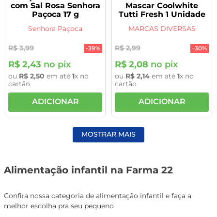
com Sal Rosa Senhora
Mascar Coolwhite
Paçoca 17 g
Tutti Fresh 1 Unidade
Senhora Paçoca
MARCAS DIVERSAS
R$
3
,
99
R$
2
,
99
-
39%
-
30%
R$
2
,
43
no pix
R$
2
,
08
no pix
ou
R$
2
,
50
em até
1
x no
ou
R$
2
,
14
em até
1
x no
cartão
cartão
ADICIONAR
ADICIONAR
MOSTRAR MAIS
Alimentação infantil na Farma 22
Confira nossa categoria de alimentação infantil e faça a
melhor escolha pra seu pequeno