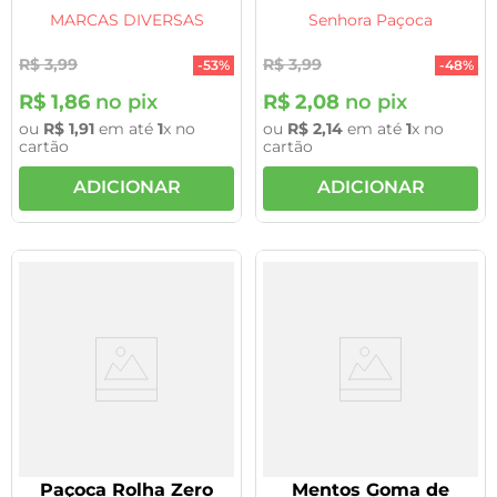
MARCAS DIVERSAS
Senhora Paçoca
R$
3
,
99
R$
3
,
99
-
53%
-
48%
R$
1
,
86
no pix
R$
2
,
08
no pix
ou
R$
1
,
91
em até
1
x no
ou
R$
2
,
14
em até
1
x no
cartão
cartão
ADICIONAR
ADICIONAR
Paçoca Rolha Zero
Mentos Goma de