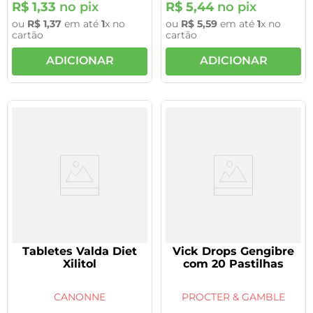
R$
1
,
33
no pix
R$
5
,
44
no pix
ou
R$
1
,
37
em até
1
x no
ou
R$
5
,
59
em até
1
x no
cartão
cartão
ADICIONAR
ADICIONAR
Tabletes Valda Diet
Vick Drops Gengibre
Xilitol
com 20 Pastilhas
CANONNE
PROCTER & GAMBLE