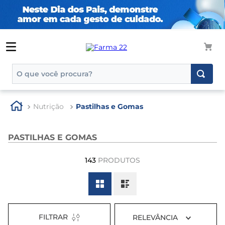
O que você procura?
TERMOS MAIS BUSCADOS
Nutrição
Pastilhas e Gomas
1
º
tadalafila
2
º
rosuvastatina 20mg
PASTILHAS E GOMAS
3
º
generico
143
PRODUTOS
4
º
aptamil
5
º
nutridrink
6
º
rosuvastatina
7
º
dipirona
FILTRAR
RELEVÂNCIA