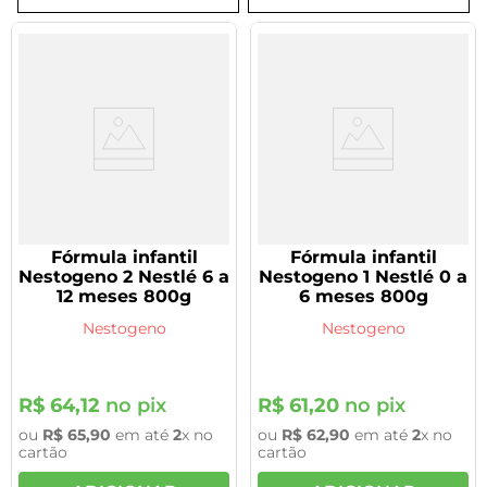
8
º
tadalafila 5mg
9
º
vitamina
10
º
rivaroxabana 20mg
Fórmula infantil
Fórmula infantil
Nestogeno 2 Nestlé 6 a
Nestogeno 1 Nestlé 0 a
12 meses 800g
6 meses 800g
Nestogeno
Nestogeno
R$
64
,
12
no pix
R$
61
,
20
no pix
ou
R$
65
,
90
em até
2
x no
ou
R$
62
,
90
em até
2
x no
cartão
cartão