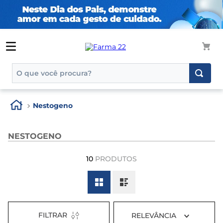
O que você procura?
TERMOS MAIS BUSCADOS
Nestogeno
1
º
tadalafila
2
º
rosuvastatina 20mg
NESTOGENO
3
º
generico
10
PRODUTOS
4
º
aptamil
5
º
nutridrink
6
º
rosuvastatina
7
º
dipirona
FILTRAR
RELEVÂNCIA