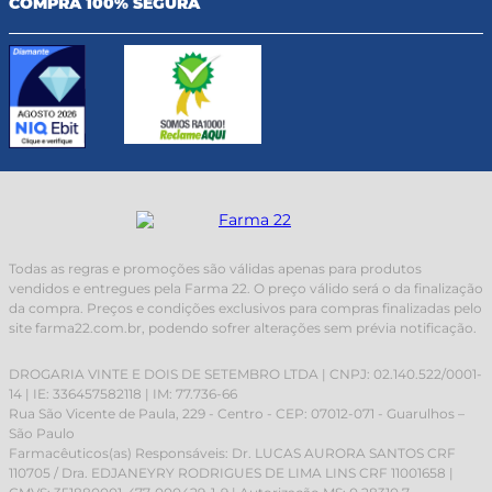
COMPRA 100% SEGURA
Todas as regras e promoções são válidas apenas para produtos
vendidos e entregues pela Farma 22. O preço válido será o da finalização
da compra. Preços e condições exclusivos para compras finalizadas pelo
site farma22.com.br, podendo sofrer alterações sem prévia notificação.
DROGARIA VINTE E DOIS DE SETEMBRO LTDA | CNPJ: 02.140.522/0001-
14 | IE: 336457582118 | IM: 77.736-66
Rua São Vicente de Paula, 229 - Centro - CEP: 07012-071 - Guarulhos –
São Paulo
Farmacêuticos(as) Responsáveis: Dr. LUCAS AURORA SANTOS CRF
110705 / Dra. EDJANEYRY RODRIGUES DE LIMA LINS CRF 11001658 |