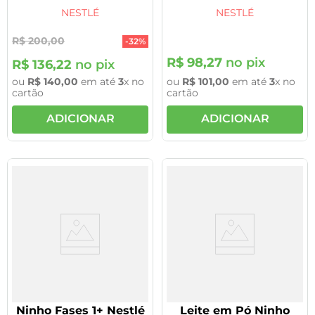
NESTLÉ
NESTLÉ
R$
200
,
00
-
32%
R$
98
,
27
no pix
R$
136
,
22
no pix
ou
R$
140
,
00
em até
3
x no
ou
R$
101
,
00
em até
3
x no
cartão
cartão
ADICIONAR
ADICIONAR
Ninho Fases 1+ Nestlé
Leite em Pó Ninho