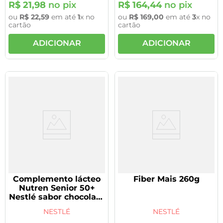
R$
21
,
98
no pix
R$
164
,
44
no pix
ou
R$
22
,
59
em até
1
x no
ou
R$
169
,
00
em até
3
x no
cartão
cartão
ADICIONAR
ADICIONAR
Complemento lácteo
Fiber Mais 260g
Nutren Senior 50+
Nestlé sabor chocolate
370g
NESTLÉ
NESTLÉ