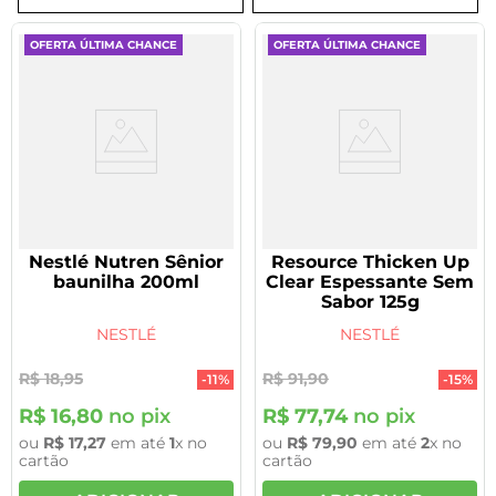
8
º
tadalafila 5mg
OFERTA ÚLTIMA CHANCE
OFERTA ÚLTIMA CHANCE
9
º
vitamina
10
º
rivaroxabana 20mg
Nestlé Nutren Sênior
Resource Thicken Up
baunilha 200ml
Clear Espessante Sem
Sabor 125g
NESTLÉ
NESTLÉ
R$
18
,
95
R$
91
,
90
-
11%
-
15%
R$
16
,
80
no pix
R$
77
,
74
no pix
ou
R$
17
,
27
em até
1
x no
ou
R$
79
,
90
em até
2
x no
cartão
cartão