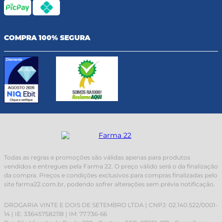
COMPRA 100% SEGURA
Todas as regras e promoções são válidas apenas para produtos
vendidos e entregues pela Farma 22. O preço válido será o da finalização
da compra. Preços e condições exclusivos para compras finalizadas pelo
site farma22.com.br, podendo sofrer alterações sem prévia notificação.
DROGARIA VINTE E DOIS DE SETEMBRO LTDA | CNPJ: 02.140.522/0001-
14 | IE: 336457582118 | IM: 77.736-66