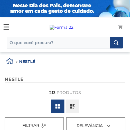
O que você procura?
TERMOS MAIS BUSCADOS
NESTLÉ
1
º
tadalafila
2
º
rosuvastatina 20mg
NESTLÉ
3
º
generico
213
PRODUTOS
4
º
aptamil
5
º
nutridrink
6
º
rosuvastatina
7
º
dipirona
FILTRAR
RELEVÂNCIA