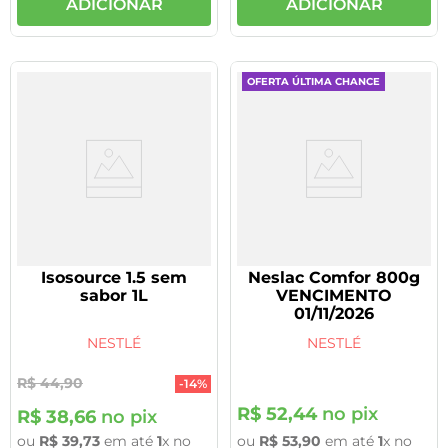
ADICIONAR
ADICIONAR
OFERTA ÚLTIMA CHANCE
Isosource 1.5 sem
Neslac Comfor 800g
sabor 1L
VENCIMENTO
01/11/2026
NESTLÉ
NESTLÉ
R$
44
,
90
-
14%
R$
52
,
44
no pix
R$
38
,
66
no pix
ou
R$
39
,
73
em até
1
x no
ou
R$
53
,
90
em até
1
x no