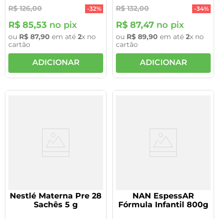
R$
126
,
00
R$
132
,
00
-
32%
-
34%
R$
85
,
53
no pix
R$
87
,
47
no pix
ou
R$
87
,
90
em até
2
x no
ou
R$
89
,
90
em até
2
x no
cartão
cartão
ADICIONAR
ADICIONAR
Nestlé Materna Pre 28
NAN EspessAR
Sachês 5 g
Fórmula Infantil 800g