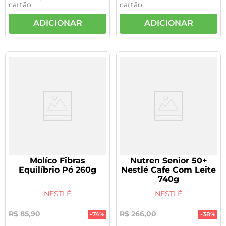
cartão
cartão
ADICIONAR
ADICIONAR
Molíco Fibras
Nutren Senior 50+
Equilíbrio Pó 260g
Nestlé Cafe Com Leite
740g
NESTLÉ
NESTLÉ
R$
85
,
90
R$
266
,
00
-
74%
-
38%