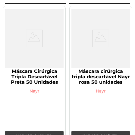
8
º
tadalafila 5mg
9
º
rivaroxabana 20mg
10
º
vitamina
Máscara Cirúrgica
Máscara cirúrgica
Tripla Descartável
tripla descartável Nayr
Preta 50 Unidades
rosa 50 unidades
Nayr
Nayr