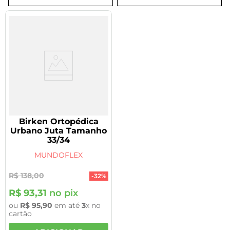
8
º
tadalafila 5mg
9
º
vitamina
10
º
rivaroxabana 20mg
Birken Ortopédica
Urbano Juta Tamanho
33/34
MUNDOFLEX
R$
138
,
00
-
32%
R$
93
,
31
no pix
ou
R$
95
,
90
em até
3
x no
cartão