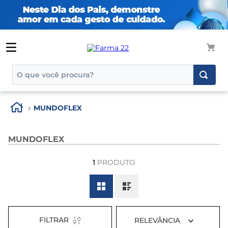
O que você procura?
TERMOS MAIS BUSCADOS
MUNDOFLEX
1
º
tadalafila
2
º
rosuvastatina 20mg
MUNDOFLEX
3
º
generico
1
PRODUTO
4
º
aptamil
5
º
nutridrink
6
º
rosuvastatina
7
º
dipirona
FILTRAR
RELEVÂNCIA