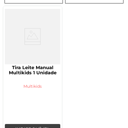
8
º
tadalafila 5mg
9
º
rivaroxabana 20mg
10
º
vitamina
Tira Leite Manual
Multikids 1 Unidade
Multikids