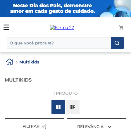
O que você procura?
TERMOS MAIS BUSCADOS
Multikids
1
º
tadalafila
2
º
rosuvastatina 20mg
MULTIKIDS
3
º
generico
1
PRODUTO
4
º
aptamil
5
º
nutridrink
6
º
rosuvastatina
7
º
dipirona
FILTRAR
RELEVÂNCIA