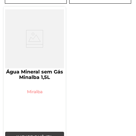
8
º
tadalafila 5mg
9
º
rivaroxabana 20mg
10
º
vitamina
Água Mineral sem Gás
Minalba 1,5L
Miralba