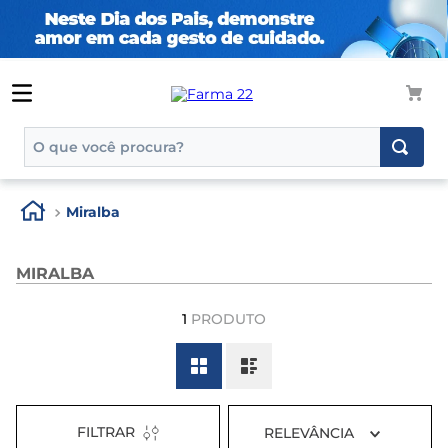
O que você procura?
TERMOS MAIS BUSCADOS
Miralba
1
º
tadalafila
2
º
rosuvastatina 20mg
MIRALBA
3
º
generico
1
PRODUTO
4
º
aptamil
5
º
nutridrink
6
º
rosuvastatina
7
º
dipirona
FILTRAR
RELEVÂNCIA