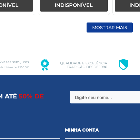
ONÍVEL
INDISPONÍVEL
IND
MOSTRAR MAIS
3 vezes sem juros
QUALIDADE E EXCELÊNCIA
TRADIÇÃO DESDE 1986
ela mínima de R$50,00*
M ATÉ
50% DE
MINHA CONTA