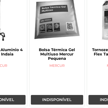
 Aluminio 4
Bolsa Térmica Gel
Tornoze
 Indaia
Multiuso Mercur
Flex T
Pequena
CUR
MERCUR
ONÍVEL
INDISPONÍVEL
IND