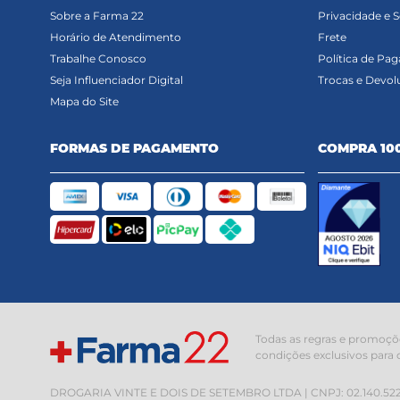
Sobre a Farma 22
Privacidade e 
Horário de Atendimento
Frete
Trabalhe Conosco
Política de Pa
Seja Influenciador Digital
Trocas e Devol
Mapa do Site
FORMAS DE PAGAMENTO
COMPRA 10
Todas as regras e promoçõe
condições exclusivos para 
DROGARIA VINTE E DOIS DE SETEMBRO LTDA | CNPJ: 02.140.522/000