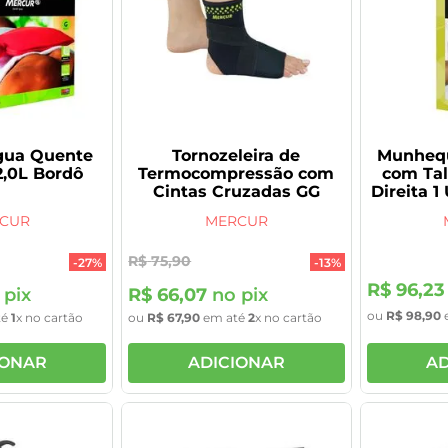
gua Quente
Tornozeleira de
Munhequ
2,0L Bordô
Termocompressão com
com Tal
Cintas Cruzadas GG
Direita 
CUR
MERCUR
R$
75
,
90
-
27%
-
13%
R$
96
,
23
 pix
R$
66
,
07
no pix
ou
R$
98
,
90
té
1
x no cartão
ou
R$
67
,
90
em até
2
x no cartão
IONAR
ADICIONAR
AD