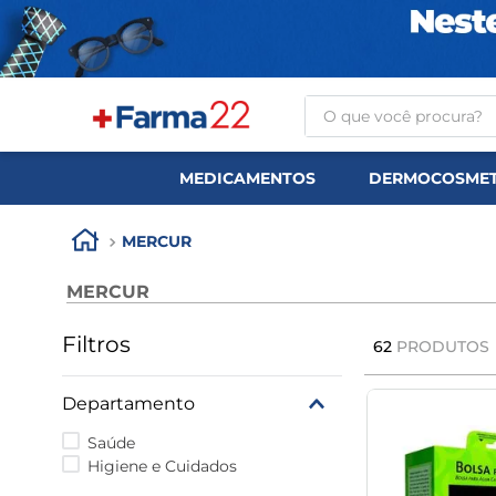
O que você procura?
TERMOS MAIS BUSCA
MEDICAMENTOS
DERMOCOSMET
1
º
tadalafila
2
º
rosuvastatina 20mg
MERCUR
3
º
generico
MERCUR
4
º
aptamil
Filtros
62
PRODUTOS
5
º
nutridrink
6
º
rosuvastatina
Departamento
7
º
dipirona
Saúde
Higiene e Cuidados
8
º
tadalafila 5mg