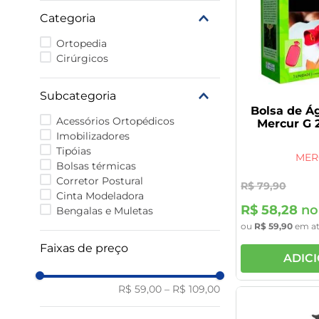
9
º
vitamina
Categoria
10
º
rivaroxabana 20mg
Ortopedia
Cirúrgicos
Subcategoria
Bolsa de Á
Acessórios Ortopédicos
Mercur G 
Imobilizadores
Tipóias
MER
Bolsas térmicas
Corretor Postural
R$
79
,
90
Cinta Modeladora
R$
58
,
28
no
Bengalas e Muletas
ou
R$
59
,
90
em a
Faixas de preço
ADIC
R$ 59,00
–
R$ 109,00