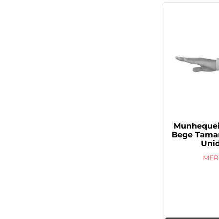
Munhequeir
Bege Taman
Uni
MER