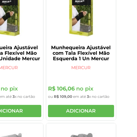
eira Ajustável
Munhequeira Ajustável
a Flexível Mão
com Tala Flexível Mão
1 Unidade Mercur
Esquerda 1 Un Mercur
MERCUR
MERCUR
no pix
R$
106
,
06
no pix
em até
3
x no cartão
ou
R$
109
,
00
em até
3
x no cartão
ICIONAR
ADICIONAR