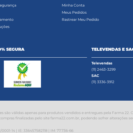
Segurança
Minha Conta
Meus Pedidos
gamento
Rastrear Meu Pedido
uções
0% SEGURA
TELEVENDAS E SA
Televendas
(11) 2463-3299
SAC
(11) 3336-3912
s são válidas apenas para produtos vendidos e entregues pela Farma 22. O 
compras finalizadas pelo site farma22.com.br, podendo sofrer alterações se
1-14 | IE: 336457582118 | IM: 77.736-66