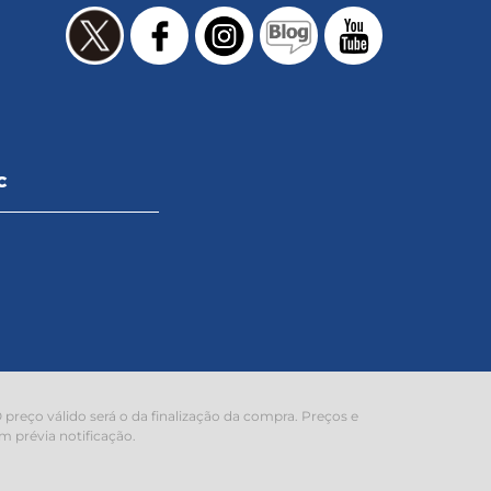
C
preço válido será o da finalização da compra. Preços e
m prévia notificação.