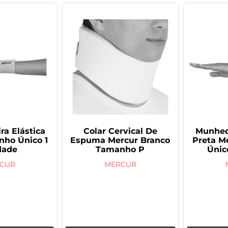
a Elástica
Colar Cervical De
Munhequ
ho Único 1
Espuma Mercur Branco
Preta M
dade
Tamanho P
Únic
CUR
MERCUR