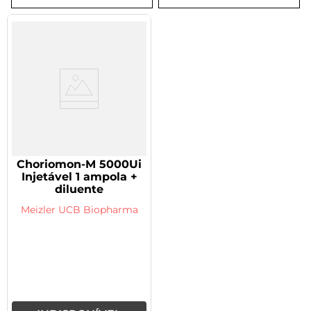
8
º
tadalafila 5mg
9
º
rivaroxabana 20mg
10
º
vitamina
Choriomon-M 5000Ui
Injetável 1 ampola +
diluente
Meizler UCB Biopharma