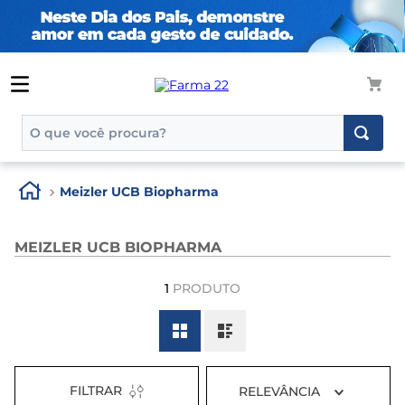
O que você procura?
TERMOS MAIS BUSCADOS
Meizler UCB Biopharma
1
º
tadalafila
2
º
rosuvastatina 20mg
MEIZLER UCB BIOPHARMA
3
º
generico
1
PRODUTO
4
º
aptamil
5
º
nutridrink
6
º
rosuvastatina
7
º
dipirona
FILTRAR
RELEVÂNCIA