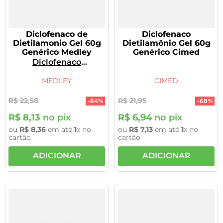
Diclofenaco de
Diclofenaco
Dietilamonio Gel 60g
Dietilamônio Gel 60g
Genérico Medley
Genérico Cimed
Diclofenaco
Dietilamônio
MEDLEY
CIMED
R$
22
,
58
R$
21
,
95
-
64%
-
68%
R$
8
,
13
no pix
R$
6
,
94
no pix
ou
R$
8
,
36
em até
1
x no
ou
R$
7
,
13
em até
1
x no
cartão
cartão
ADICIONAR
ADICIONAR