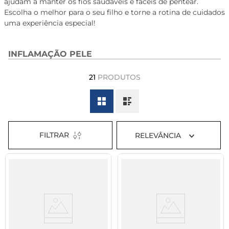
ajudam a manter os fios saudáveis e fáceis de pentear.
8
º
tadalafila 5mg
Escolha o melhor para o seu filho e torne a rotina de cuidados
uma experiência especial!
9
º
vitamina
10
º
rivaroxabana 20mg
INFLAMAÇÃO PELE
21
PRODUTOS
FILTRAR
RELEVÂNCIA