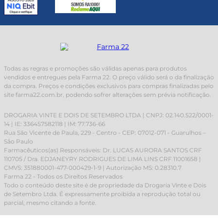
Todas as regras e promoções são válidas apenas para produtos
vendidos e entregues pela Farma 22. O preço válido será o da finalização
da compra. Preços e condições exclusivos para compras finalizadas pelo
site farma22.com.br, podendo sofrer alterações sem prévia notificação.
DROGARIA VINTE E DOIS DE SETEMBRO LTDA | CNPJ: 02.140.522/0001-
14 | IE: 336457582118 | IM: 77.736-66
Rua São Vicente de Paula, 229 - Centro - CEP: 07012-071 - Guarulhos –
São Paulo
Farmacêuticos(as) Responsáveis: Dr. LUCAS AURORA SANTOS CRF
110705 / Dra. EDJANEYRY RODRIGUES DE LIMA LINS CRF 11001658 |
CMVS: 351880001-477-000429-1-9 | Autorização MS: 0.28310.7
Farma 22 - Todos os Direitos Reservados
Todo o conteúdo deste site é de propriedade da Drogaria Vinte e Dois
de Setembro Ltda. É expressamente proibida a reprodução total ou
parcial, mesmo citando a fonte.