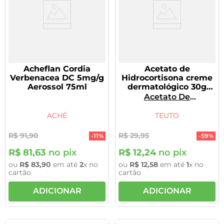
Acheflan Cordia
Acetato de
Verbenacea DC 5mg/g
Hidrocortisona creme
Aerossol 75ml
dermatológico 30g
Genérico Teuto
Acetato De
Hidrocortisona
ACHÉ
TEUTO
R$
91
,
90
R$
29
,
95
-
11%
-
59%
R$
81
,
63
no pix
R$
12
,
24
no pix
ou
R$
83
,
90
em até
2
x no
ou
R$
12
,
58
em até
1
x no
cartão
cartão
ADICIONAR
ADICIONAR