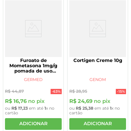
Furoato de
Cortigen Creme 10g
Mometasona 1mg/g
pomada de uso
dermatológico 20g
GERMED
GENOM
genérico Germed
R$
44
,
87
R$
28
,
95
-
63%
-
15%
R$
16
,
76
no pix
R$
24
,
69
no pix
ou
R$
17
,
23
em até
1
x no
ou
R$
25
,
38
em até
1
x no
cartão
cartão
ADICIONAR
ADICIONAR