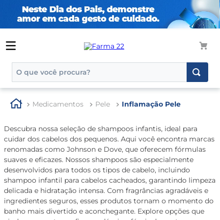
O que você procura?
TERMOS MAIS BUSCADOS
Medicamentos
Pele
Inflamação Pele
1
º
tadalafila
2
º
rosuvastatina 20mg
Descubra nossa seleção de shampoos infantis, ideal para
cuidar dos cabelos dos pequenos. Aqui você encontra marcas
3
º
generico
renomadas como Johnson e Dove, que oferecem fórmulas
4
º
aptamil
suaves e eficazes. Nossos shampoos são especialmente
desenvolvidos para todos os tipos de cabelo, incluindo
5
º
nutridrink
shampoo infantil para cabelos cacheados, garantindo limpeza
delicada e hidratação intensa. Com fragrâncias agradáveis e
6
º
rosuvastatina
ingredientes seguros, esses produtos tornam o momento do
7
º
dipirona
banho mais divertido e aconchegante. Explore opções que