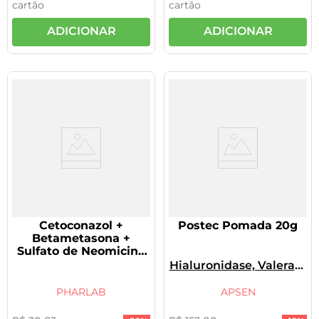
cartão
cartão
ADICIONAR
ADICIONAR
Cetoconazol +
Postec Pomada 20g
Betametasona +
Sulfato de Neomicina
Pomada 30g Genérico
Hialuronidase, Valerato
Pharlab
De
Betametasona
Valerato
PHARLAB
APSEN
De Betametasona