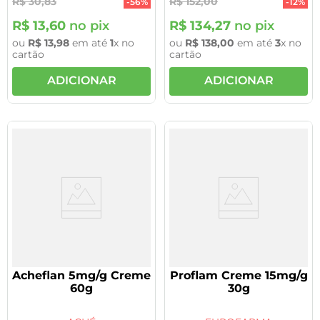
R$
30
,
83
R$
152
,
00
-
56%
-
12%
R$
13
,
60
no pix
R$
134
,
27
no pix
ou
R$
13
,
98
em até
1
x no
ou
R$
138
,
00
em até
3
x no
cartão
cartão
ADICIONAR
ADICIONAR
Acheflan 5mg/g Creme
Proflam Creme 15mg/g
60g
30g