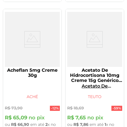
Acheflan 5mg Creme
Acetato De
30g
Hidrocortisona 10mg
Creme 15g Genérico
Teuto
Acetato De
Hidrocortisona
ACHÉ
TEUTO
R$
73
,
90
R$
18
,
69
-
12%
-
59%
R$
65
,
09
no pix
R$
7
,
65
no pix
ou
R$
66
,
90
em até
2
x no
ou
R$
7
,
86
em até
1
x no