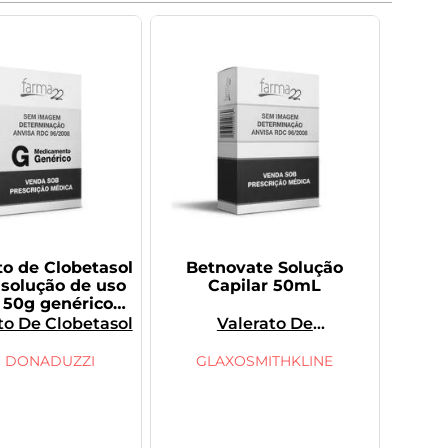
o de Clobetasol
Betnovate Solução
solução de uso
Capilar 50mL
r 50g genérico
i-Donaduzzi
to De Clobetasol
Valerato De
Betametasona
I DONADUZZI
GLAXOSMITHKLINE