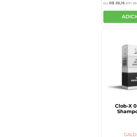
ou
R$
28
,
16
em at
ADIC
Clob-X 
Shampo
GALD