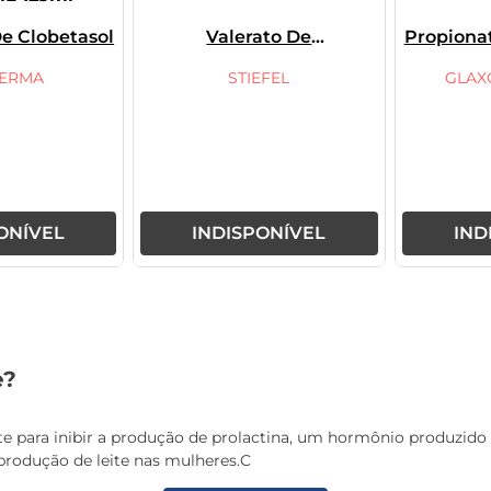
e Clobetasol
Valerato De
Propiona
Betametasona
ERMA
STIEFEL
GLAX
ONÍVEL
INDISPONÍVEL
IND
e?
para inibir a produção de prolactina, um hormônio produzido pel
rodução de leite nas mulheres.C