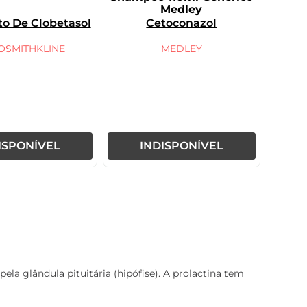
Medley
to De Clobetasol
Cetoconazol
OSMITHKLINE
MEDLEY
ISPONÍVEL
INDISPONÍVEL
a glândula pituitária (hipófise). A prolactina tem