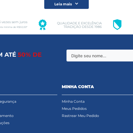
Leia mais
3 vezes sem juros
QUALIDADE E EXCELÊNCIA
TRADIÇÃO DESDE 1986
ela mínima de R$50,00*
M ATÉ
50% DE
MINHA CONTA
Segurança
Minha Conta
Meus Pedidos
gamento
Rastrear Meu Pedido
uções