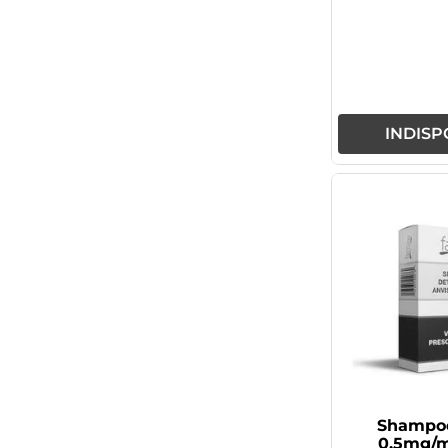
INDISP
Shampoo
0,5mg/m