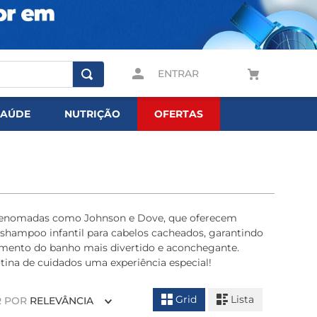
ENTRAR
SAÚDE
NUTRIÇÃO
OFERTAS
as renomadas como Johnson e Dove, que oferecem
 shampoo infantil para cabelos cacheados, garantindo
momento do banho mais divertido e aconchegante.
otina de cuidados uma experiência especial!
Grid
Lista
 POR
RELEVÂNCIA