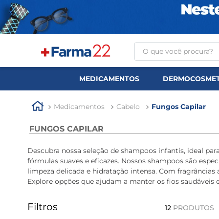
O que você procura?
TERMOS MAIS BUSCA
MEDICAMENTOS
DERMOCOSMET
1
º
tadalafila
2
º
rosuvastatina 20mg
Medicamentos
Cabelo
Fungos Capilar
3
º
generico
FUNGOS CAPILAR
4
º
nutridrink
Descubra nossa seleção de shampoos infantis, ideal p
5
º
aptamil
fórmulas suaves e eficazes. Nossos shampoos são especi
limpeza delicada e hidratação intensa. Com fragrância
6
º
rosuvastatina
Explore opções que ajudam a manter os fios saudáveis e 
7
º
dipirona
Filtros
8
º
tadalafila 5mg
12
PRODUTOS