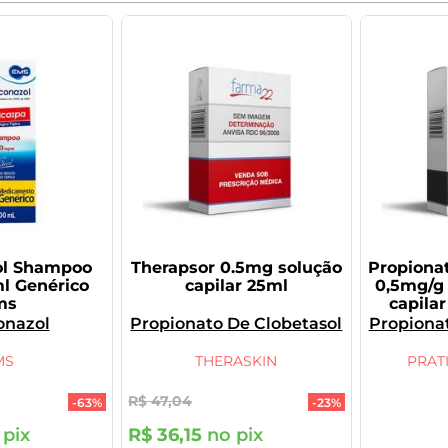
ol Shampoo
Therapsor 0.5mg solução
Propionat
l Genérico
capilar 25ml
0,5mg/g 
ms
capila
Prat
onazol
Propionato De Clobetasol
Propiona
MS
THERASKIN
PRAT
R$
47
,
04
-
63%
-
23%
pix
R$
36
,
15
no pix