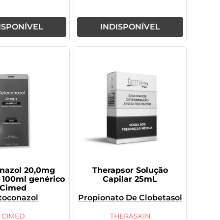
ISPONÍVEL
INDISPONÍVEL
nazol 20,0mg
Therapsor Solução
100ml genérico
Capilar 25mL
Cimed
toconazol
Propionato De Clobetasol
CIMED
THERASKIN