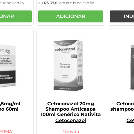
é
1
x no cartão
ou
R$
37
,
15
em até
1
x no cartão
IONAR
ADICIONAR
IND
0,5mg/ml
Cetoconazol 20mg
Cetoco
o 60ml
Shampoo Anticaspa
shampoo 
100ml Genérico Nativita
Cetoconazol
Ce
ERMA
Nativita