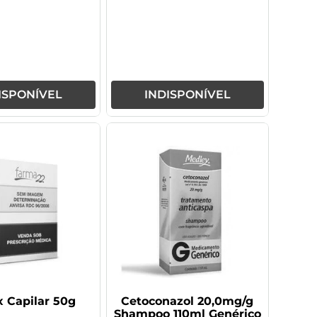
ISPONÍVEL
INDISPONÍVEL
 Capilar 50g
Cetoconazol 20,0mg/g
Shampoo 110ml Genérico