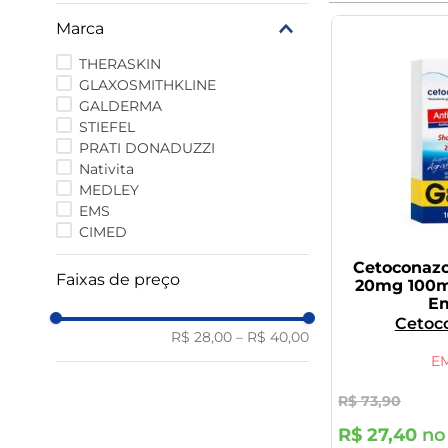
9
º
vitamina
Marca
10
º
rivaroxabana 20mg
THERASKIN
GLAXOSMITHKLINE
GALDERMA
STIEFEL
PRATI DONADUZZI
Nativita
MEDLEY
EMS
CIMED
Cetoconaz
Faixas de preço
20mg 100m
E
Cetoc
R$ 28,00
–
R$ 40,00
E
R$
73
,
90
R$
27
,
40
no 