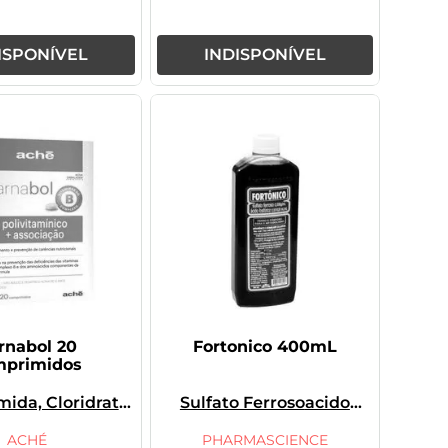
ISPONÍVEL
INDISPONÍVEL
rnabol 20
Fortonico 400mL
mprimidos
mida, Cloridrato
Sulfato Ferroso
Acido
vocarnitina,
Fosforico
ato De Tiamina,
ACHÉ
PHARMASCIENCE