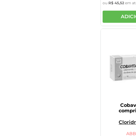
ou
R$
45
,
52
em a
ADIC
Cobavi
compr
Clorid
Ciproep
Cobamami
ABB