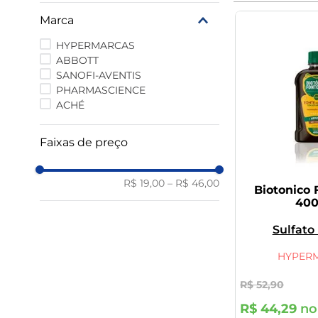
9
º
vitamina
Marca
10
º
rivaroxabana 20mg
HYPERMARCAS
ABBOTT
SANOFI-AVENTIS
PHARMASCIENCE
ACHÉ
Faixas de preço
R$ 19,00
–
R$ 46,00
Biotonico 
40
Sulfato
Heptaidrat
Fosfórico
Aci
HYPER
R$
52
,
90
R$
44
,
29
no