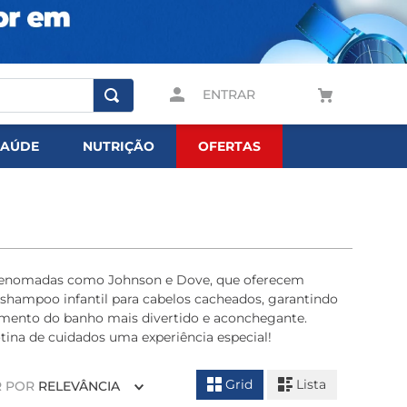
ENTRAR
SAÚDE
NUTRIÇÃO
OFERTAS
as renomadas como Johnson e Dove, que oferecem
 shampoo infantil para cabelos cacheados, garantindo
momento do banho mais divertido e aconchegante.
otina de cuidados uma experiência especial!
Grid
Lista
 POR
RELEVÂNCIA