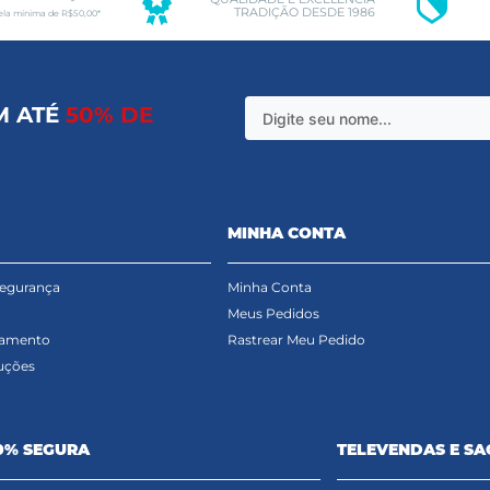
TRADIÇÃO DESDE 1986
ela mínima de R$50,00*
M ATÉ
50% DE
MINHA CONTA
Segurança
Minha Conta
Meus Pedidos
gamento
Rastrear Meu Pedido
uções
0% SEGURA
TELEVENDAS E SA