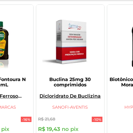
Fontoura N
Buclina 25mg 30
Biotônic
0mL
comprimidos
Mor
 Ferroso
Dicloridrato De Buclizina
ado, Ácido
do Fosforico
MARCAS
SANOFI-AVENTIS
HY
R$
21
,
68
-
16%
-
10%
 pix
R$
19
,
43
no pix