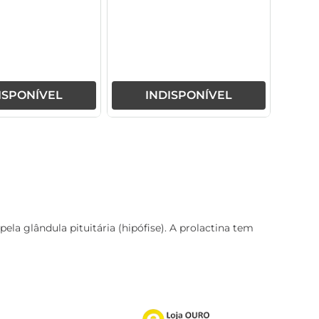
na, Cloridrato De
ridoxina,
cobalamina,
to De Levolisina
ISPONÍVEL
INDISPONÍVEL
a glândula pituitária (hipófise). A prolactina tem