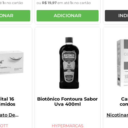
té
1
x no cartão
ou
R$
19
,
97
em até
1
x no cartão
IONAR
ADICIONAR
IND
tal 16
Biotônico Fontoura Sabor
Ca
imidos
Uva 400ml
co
rato De
Nicotina
tadina,
De Le
da
Cloridrato
Cloridr
OTT
HYPERMARCAS