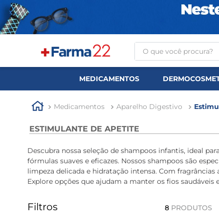
O que você procura?
TERMOS MAIS BUSCA
MEDICAMENTOS
DERMOCOSMET
1
º
tadalafila
2
º
rosuvastatina 20mg
Medicamentos
Aparelho Digestivo
Estimu
3
º
generico
ESTIMULANTE DE APETITE
4
º
nutridrink
Descubra nossa seleção de shampoos infantis, ideal p
5
º
aptamil
fórmulas suaves e eficazes. Nossos shampoos são especi
limpeza delicada e hidratação intensa. Com fragrância
6
º
rosuvastatina
Explore opções que ajudam a manter os fios saudáveis e 
7
º
dipirona
Filtros
8
º
tadalafila 5mg
8
PRODUTOS