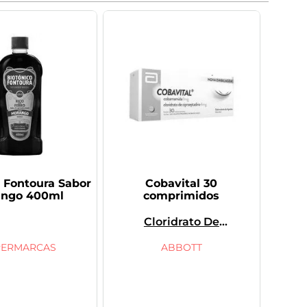
o Fontoura Sabor
Cobavital 30
ango 400ml
comprimidos
Cloridrato De
Ciproeptadina,
Cobamamida
PERMARCAS
ABBOTT