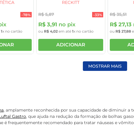
Sódio/Tea
TÉTICA
RECKITT
R$
5
,
87
R$
35
,
51
-
78%
-
33%
pix
R$
3
,
91
no pix
R$
27
,
13
é
1
x no cartão
ou
R$
4
,
02
em até
1
x no cartão
ou
R$
27
,
88
e
IONAR
ADICIONAR
AD
MOSTRAR MAIS
na
, amplamente reconhecida por sua capacidade de diminuir a t
Luftal Gastro
, que ajuda na redução da formação de bolhas gasos
que é frequentemente recomendado para tratar náuseas e vômito