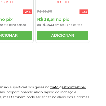
RECKITT
RECKITT
R$
50
,
90
-
24%
-
22%
no pix
R$
39
,
51
no pix
m até
1
x no cartão
ou
R$
40
,
61
em até
1
x no cartão
ICIONAR
ADICIONAR
ensão superficial dos gases no
trato gastrointestinal
,
as, proporcionando alívio rápido do inchaço e
s, mas também pode ser eficaz no alívio dos sintomas