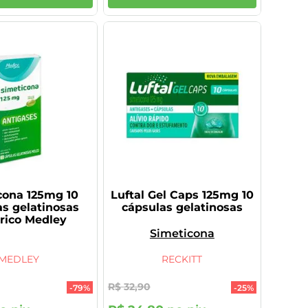
cona 125mg 10
Luftal Gel Caps 125mg 10
as gelatinosas
cápsulas gelatinosas
rico Medley
Simeticona
MEDLEY
RECKITT
R$
32
,
90
-
79%
-
25%