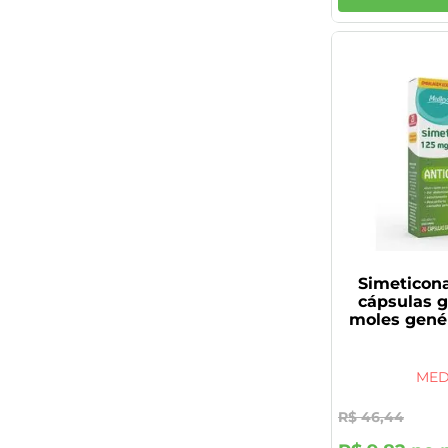
Simeticon
cápsulas g
moles gené
MED
R$
46
,
44