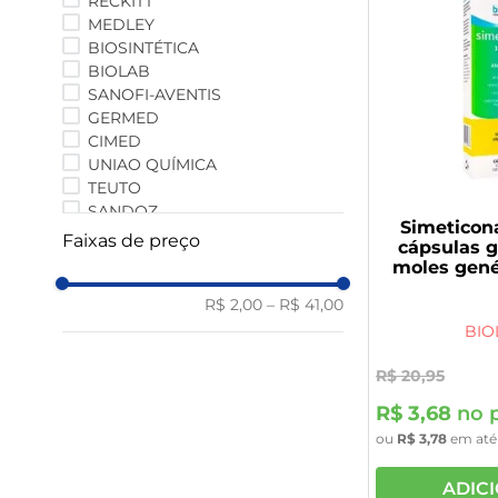
RECKITT
9
º
vitamina
MEDLEY
BIOSINTÉTICA
10
º
rivaroxabana 20mg
BIOLAB
SANOFI-AVENTIS
GERMED
CIMED
UNIAO QUÍMICA
TEUTO
SANDOZ
Simeticon
PRATI DONADUZZI
Faixas de preço
cápsulas g
PHARLAB
moles gené
NOVAQUÍMICA
MEDQUÍMICA
R$ 2,00
–
R$ 41,00
JANSSEN-CILAG
BIO
EMS
BELFAR
R$
20
,
95
ALTHAIA
R$
3
,
68
no p
Airela
ou
R$
3
,
78
em at
ACHÉ
ADIC