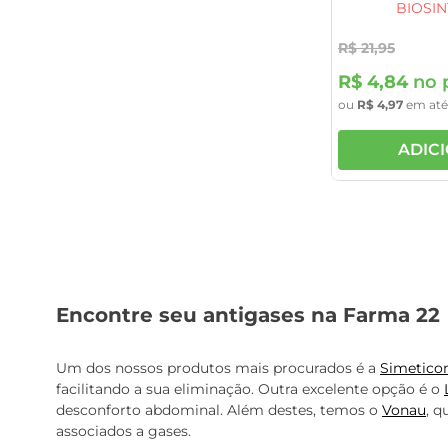
BIOSIN
R$
21
,
95
R$
4
,
84
no 
ou
R$
4
,
97
em at
ADIC
Encontre seu antigases na Farma 22
Um dos nossos produtos mais procurados é a
Simetico
facilitando a sua eliminação. Outra excelente opção é o
desconforto abdominal. Além destes, temos o
Vonau
, 
associados a gases.