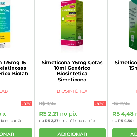
a 125mg 15
Simeticona 75mg Gotas
Simetic
elatinosas
10ml Genérico
15
rico Biolab
Biosintética
Simeticona
LAB
BIOSINTÉTICA
R$
11
,
95
R$
17
,
95
-
82%
-
82%
ix
R$
2
,
21
no pix
R$
4
,
48
n
é
1
x no cartão
ou
R$
2
,
27
em até
1
x no cartão
ou
R$
4
,
60
e
IONAR
ADICIONAR
AD