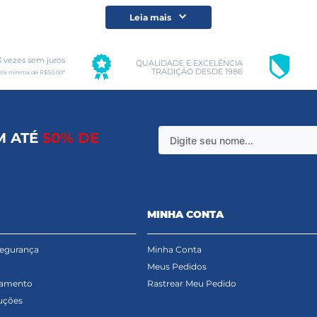
Leia mais
3 vezes sem juros
QUALIDADE E EXCELÊNCIA
TRADIÇÃO DESDE 1986
ela mínima de R$50,00*
M ATÉ
50% DE
MINHA CONTA
Segurança
Minha Conta
Meus Pedidos
gamento
Rastrear Meu Pedido
uções