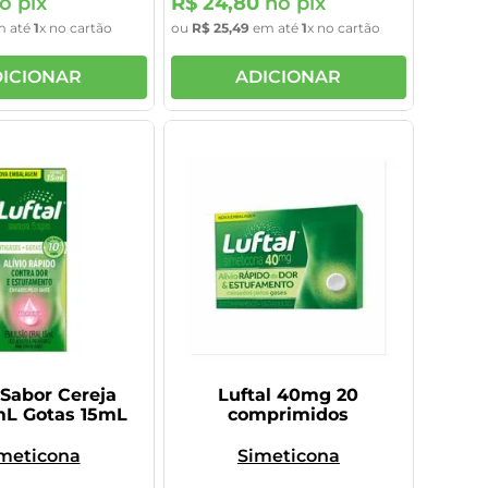
o pix
R$
24
,
80
no pix
 até
1
x no cartão
ou
R$
25
,
49
em até
1
x no cartão
ICIONAR
ADICIONAR
 Sabor Cereja
Luftal 40mg 20
L Gotas 15mL
comprimidos
meticona
Simeticona