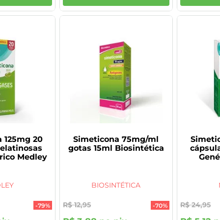
a 125mg 20
Simeticona 75mg/ml
Simeti
elatinosas
gotas 15ml Biosintética
cápsul
rico Medley
Gené
LEY
BIOSINTÉTICA
R$
12
,
95
R$
24
,
95
-
79%
-
70%