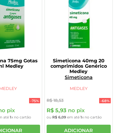
ona 75mg Gotas
Simeticona 40mg 20
ml Medley
comprimidos Genérico
Medley
Simeticona
MEDLEY
MEDLEY
R$
18
,
53
-
75%
-
68%
o pix
R$
5
,
93
no pix
m até
1
x no cartão
ou
R$
6
,
09
em até
1
x no cartão
ICIONAR
ADICIONAR