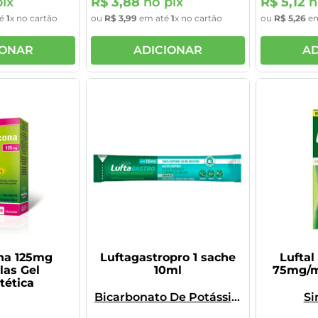
ix
R$
3
,
88
no pix
R$
5
,
12
n
té
1
x no cartão
ou
R$
3
,
99
em até
1
x no cartão
ou
R$
5
,
26
em
IONAR
ADICIONAR
AD
na 125mg
Luftagastropro 1 sache
Luftal
las Gel
10ml
75mg/m
tética
Bicarbonato De Potássio,
Si
Undecilenoil Alginato De