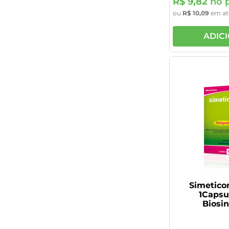
R$
9
,
82
no p
ou
R$
10
,
09
em a
ADIC
Simetico
1Capsu
Biosin