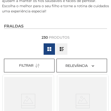
ajudam a manter os fios saudáveis e fáceis de pentear.
8
º
tadalafila 5mg
Escolha o melhor para o seu filho e torne a rotina de cuidados
uma experiência especial!
9
º
rivaroxabana 20mg
10
º
vitamina
FRALDAS
230
PRODUTOS
FILTRAR
RELEVÂNCIA