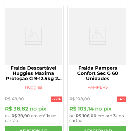
Fralda Descartável
Fralda Pampers
Huggies Maxima
Confort Sec G 60
Proteção G 9-12.5kg 20
Unidades
Unidades
Huggies
PAMPERS
R$
49
,
90
R$
108
,
00
-
22%
-
4%
R$
38
,
82
no pix
R$
103
,
14
no pix
ou
R$
39
,
90
em até
1
x no
ou
R$
106
,
00
em até
3
x no
cartão
cartão