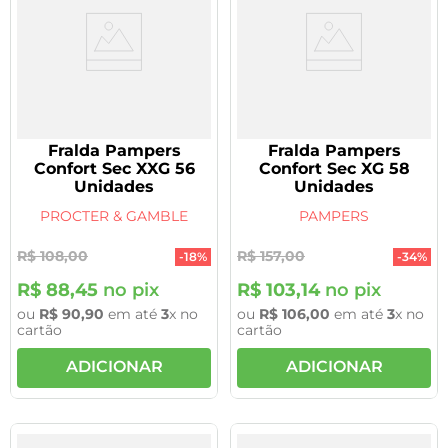
Fralda Pampers
Fralda Pampers
Confort Sec XXG 56
Confort Sec XG 58
Unidades
Unidades
PROCTER & GAMBLE
PAMPERS
R$
108
,
00
R$
157
,
00
-
18%
-
34%
R$
88
,
45
no pix
R$
103
,
14
no pix
ou
R$
90
,
90
em até
3
x no
ou
R$
106
,
00
em até
3
x no
cartão
cartão
ADICIONAR
ADICIONAR