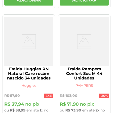
ADICIONAR
ADICIONAR
Fralda Huggies RN
Fralda Pampers
Natural Care recém
Confort Sec M 44
nascido 34 unidades
Unidades
Huggies
PAMPERS
R$
57
,
90
R$
103
,
00
-
34%
-
30%
R$
37
,
94
no pix
R$
71
,
90
no pix
ou
R$
38
,
99
em até
1
x no
ou
R$
73
,
90
em até
2
x no