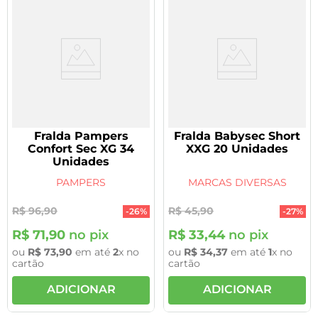
Fralda Pampers
Fralda Babysec Short
Confort Sec XG 34
XXG 20 Unidades
Unidades
PAMPERS
MARCAS DIVERSAS
R$
96
,
90
R$
45
,
90
-
26%
-
27%
R$
71
,
90
no pix
R$
33
,
44
no pix
ou
R$
73
,
90
em até
2
x no
ou
R$
34
,
37
em até
1
x no
cartão
cartão
ADICIONAR
ADICIONAR