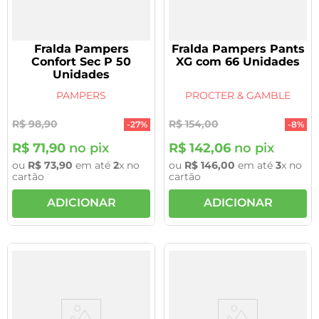
Fralda Pampers
Fralda Pampers Pants
Confort Sec P 50
XG com 66 Unidades
Unidades
PAMPERS
PROCTER & GAMBLE
R$
98
,
90
R$
154
,
00
-
27%
-
8%
R$
71
,
90
no pix
R$
142
,
06
no pix
ou
R$
73
,
90
em até
2
x no
ou
R$
146
,
00
em até
3
x no
cartão
cartão
ADICIONAR
ADICIONAR