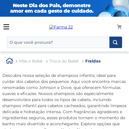
O que você procura?
TERMOS MAIS BUSCADOS
Mãe e Bebê
Troca do Bebê
Fraldas
1
º
tadalafila
2
º
rosuvastatina 20mg
Descubra nossa seleção de shampoos infantis, ideal para
cuidar dos cabelos dos pequenos. Aqui você encontra marcas
3
º
generico
renomadas como Johnson e Dove, que oferecem fórmulas
4
º
aptamil
suaves e eficazes. Nossos shampoos são especialmente
desenvolvidos para todos os tipos de cabelo, incluindo
5
º
nutridrink
shampoo infantil para cabelos cacheados, garantindo limpeza
delicada e hidratação intensa. Com fragrâncias agradáveis e
6
º
rosuvastatina
ingredientes seguros, esses produtos tornam o momento do
7
º
dipirona
banho mais divertido e aconchegante. Explore opções que