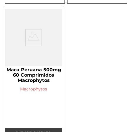
8
º
tadalafila 5mg
9
º
rivaroxabana 20mg
10
º
vitamina
Maca Peruana 500mg
60 Comprimidos
Macrophytos
Macrophytos