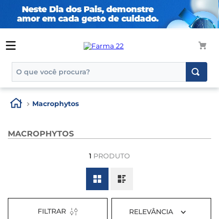
O que você procura?
TERMOS MAIS BUSCADOS
Macrophytos
1
º
tadalafila
2
º
rosuvastatina 20mg
MACROPHYTOS
3
º
generico
1
PRODUTO
4
º
aptamil
5
º
nutridrink
6
º
rosuvastatina
7
º
dipirona
FILTRAR
RELEVÂNCIA