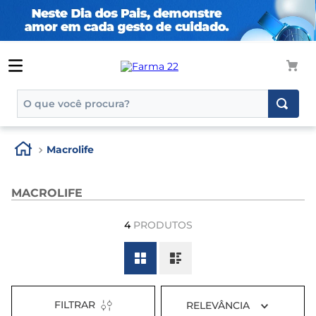
O que você procura?
TERMOS MAIS BUSCADOS
Macrolife
1
º
tadalafila
2
º
rosuvastatina 20mg
MACROLIFE
3
º
generico
4
PRODUTOS
4
º
aptamil
5
º
nutridrink
6
º
rosuvastatina
7
º
dipirona
FILTRAR
RELEVÂNCIA