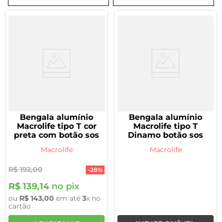
8
º
tadalafila 5mg
9
º
vitamina
10
º
rivaroxabana 20mg
Bengala alumínio
Bengala alumínio
Macrolife tipo T cor
Macrolife tipo T
preta com botão sos
Dinamo botão sos
Macrolife
Macrolife
R$
192
,
00
-
28%
R$
139
,
14
no pix
ou
R$
143
,
00
em até
3
x no
cartão