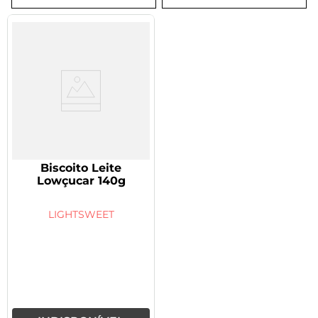
8
º
tadalafila 5mg
9
º
vitamina
10
º
rivaroxabana 20mg
Biscoito Leite
Lowçucar 140g
LIGHTSWEET