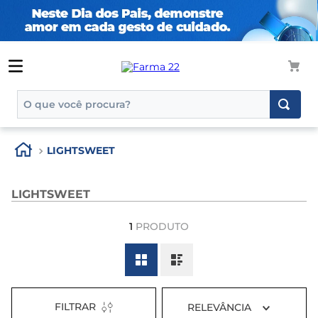
O que você procura?
TERMOS MAIS BUSCADOS
LIGHTSWEET
1
º
tadalafila
2
º
rosuvastatina 20mg
LIGHTSWEET
3
º
generico
1
PRODUTO
4
º
aptamil
5
º
nutridrink
6
º
rosuvastatina
7
º
dipirona
FILTRAR
RELEVÂNCIA