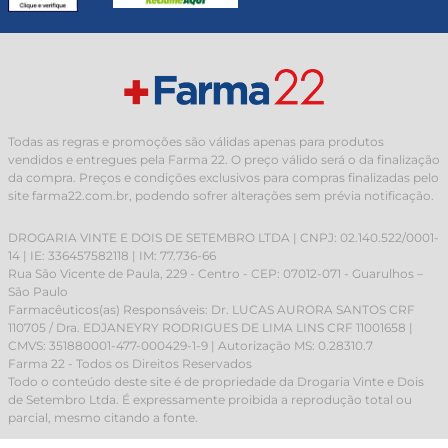
Todas as regras e promoções são válidas apenas para produtos
vendidos e entregues pela Farma 22. O preço válido será o da finalização
da compra. Preços e condições exclusivos para compras finalizadas pelo
site farma22.com.br, podendo sofrer alterações sem prévia notificação.
DROGARIA VINTE E DOIS DE SETEMBRO LTDA | CNPJ: 02.140.522/0001-
14 | IE: 336457582118 | IM: 77.736-66
Rua São Vicente de Paula, 229 - Centro - CEP: 07012-071 - Guarulhos –
São Paulo
Farmacêuticos(as) Responsáveis: Dr. LUCAS AURORA SANTOS CRF
110705 / Dra. EDJANEYRY RODRIGUES DE LIMA LINS CRF 11001658 |
CMVS: 351880001-477-000429-1-9 | Autorização MS: 0.28310.7
Farma 22 - Todos os Direitos Reservados
Todo o conteúdo deste site é de propriedade da Drogaria Vinte e Dois
de Setembro Ltda. É expressamente proibida a reprodução total ou
parcial, mesmo citando a fonte.