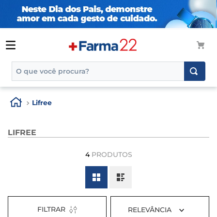
O que você procura?
TERMOS MAIS BUSCADOS
Lifree
1
º
tadalafila
2
º
rosuvastatina 20mg
LIFREE
3
º
generico
4
PRODUTOS
4
º
aptamil
5
º
nutridrink
6
º
rosuvastatina
7
º
dipirona
FILTRAR
RELEVÂNCIA