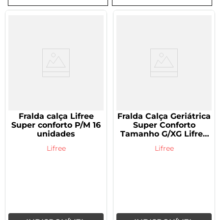
8
º
tadalafila 5mg
9
º
vitamina
10
º
rivaroxabana 20mg
Fralda calça Lifree
Fralda Calça Geriátrica
Super conforto P/M 16
Super Conforto
unidades
Tamanho G/XG Lifree
16 unidades
Lifree
Lifree