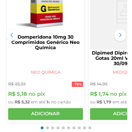
Domperidona 10mg 30
Comprimidos Genérico Neo
Química
Dipimed Dipiro
Gotas 20ml V
30/09/
NEO QUÍMICA
MEDQUÍ
R$
23
,
33
R$
14
,
95
-
78%
R$
5
,
18
no pix
R$
1
,
74
no pix
ou
R$
5
,
32
em até
1
x no cartão
ou
R$
1
,
79
em até
1
x
ADICIONAR
ADICI