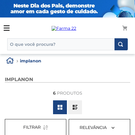
O que você procura?
TERMOS MAIS BUSCADOS
implanon
1
º
tadalafila
2
º
rosuvastatina 20mg
IMPLANON
3
º
generico
6
PRODUTOS
4
º
aptamil
5
º
nutridrink
6
º
rosuvastatina
FILTRAR
RELEVÂNCIA
7
º
dipirona