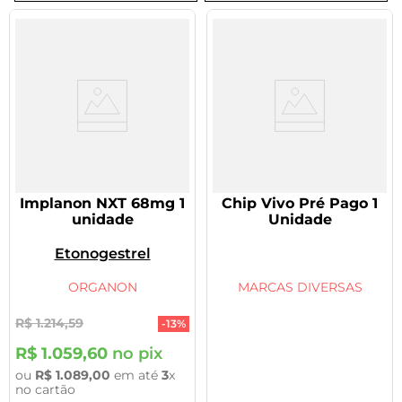
8
º
tadalafila 5mg
9
º
vitamina
10
º
rivaroxabana 20mg
Implanon NXT 68mg 1
Chip Vivo Pré Pago 1
unidade
Unidade
Etonogestrel
ORGANON
MARCAS DIVERSAS
R$
1
.
214
,
59
-
13%
R$
1
.
059
,
60
no pix
ou
R$
1
.
089
,
00
em até
3
x
no cartão