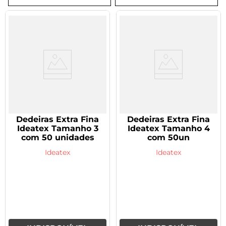
8
º
tadalafila 5mg
9
º
rivaroxabana 20mg
10
º
vitamina
Dedeiras Extra Fina
Dedeiras Extra Fina
Ideatex Tamanho 3
Ideatex Tamanho 4
com 50 unidades
com 50un
Ideatex
Ideatex