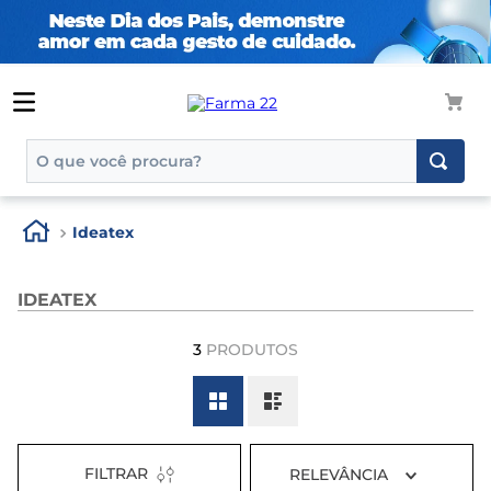
O que você procura?
TERMOS MAIS BUSCADOS
Ideatex
1
º
tadalafila
2
º
rosuvastatina 20mg
IDEATEX
3
º
generico
3
PRODUTOS
4
º
aptamil
5
º
nutridrink
6
º
rosuvastatina
7
º
dipirona
FILTRAR
RELEVÂNCIA