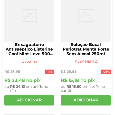
Enxaguatório
Solução Bucal
Antisséptico Listerine
Periotrat Menta Forte
Cool Mint Leve 500
Sem Álcool 250ml
Pague 350ml
Listerine
KLEY HERTZ
R$
26
,
95
R$
29
,
95
-
13%
-
49%
R$
23
,
48
no pix
R$
15
,
18
no pix
ou
R$
24
,
13
em até
1
x no
ou
R$
15
,
60
em até
1
x no
cartão
cartão
ADICIONAR
ADICIONAR