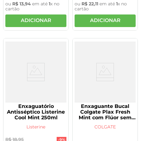
ou
R$
13
,
94
em até
1
x no
ou
R$
22
,
11
em até
1
x no
cartão
cartão
ADICIONAR
ADICIONAR
Enxaguatório
Enxaguante Bucal
Antisséptico Listerine
Colgate Plax Fresh
Cool Mint 250ml
Mint com Flúor sem
Álcool 250ml
Listerine
COLGATE
R$
18
,
95
-
9%