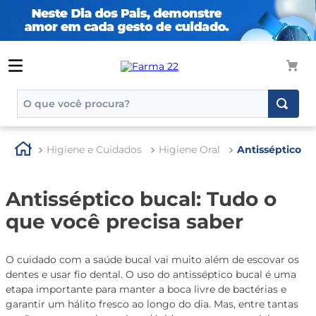
O que você procura?
TERMOS MAIS BUSCADOS
Higiene e Cuidados
Higiene Oral
Antisséptico B
1
º
tadalafila
2
º
rosuvastatina 20mg
Antisséptico bucal: Tudo o
3
º
generico
que você precisa saber
4
º
aptamil
5
º
nutridrink
O cuidado com a saúde bucal vai muito além de escovar os
dentes e usar fio dental. O uso do antisséptico bucal é uma
6
º
rosuvastatina
etapa importante para manter a boca livre de bactérias e
7
º
dipirona
garantir um hálito fresco ao longo do dia. Mas, entre tantas