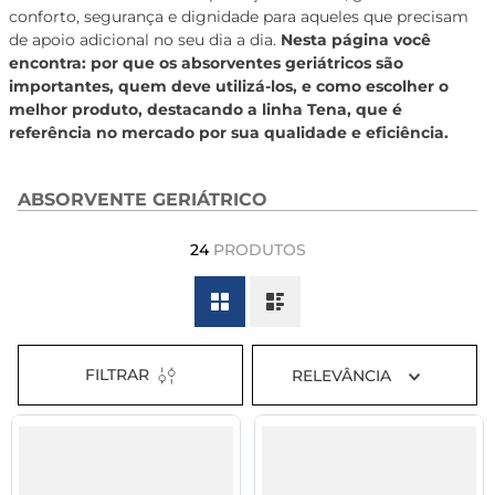
conforto, segurança e dignidade para aqueles que precisam
8
º
tadalafila 5mg
de apoio adicional no seu dia a dia.
Nesta página você
9
º
vitamina
encontra: por que os absorventes geriátricos são
importantes, quem deve utilizá-los, e como escolher o
10
º
rivaroxabana 20mg
melhor produto, destacando a linha Tena, que é
referência no mercado por sua qualidade e eficiência.
ABSORVENTE GERIÁTRICO
24
PRODUTOS
FILTRAR
RELEVÂNCIA