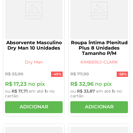
Absorvente Masculino
Roupa Íntima Plenitud
Dry Man 10 Unidades
Plus 8 Unidades
Tamanho P/M
Dry Man
KIMBERLY-CLARK
R$
33
,
90
R$
77
,
90
-
49%
-
58%
R$
17
,
23
no pix
R$
32
,
96
no pix
ou
R$
17
,
71
em até
1
x no
ou
R$
33
,
87
em até
1
x no
cartão
cartão
ADICIONAR
ADICIONAR