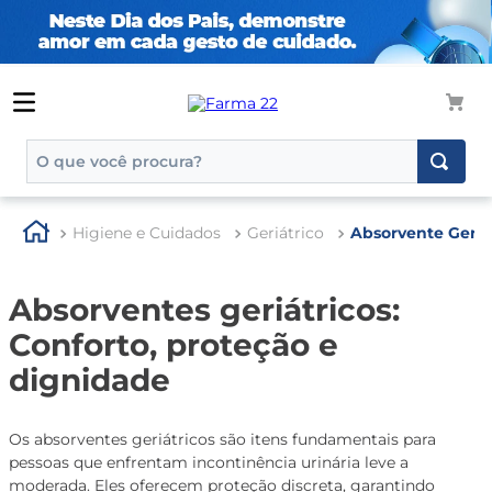
O que você procura?
TERMOS MAIS BUSCADOS
Higiene e Cuidados
Geriátrico
Absorvente Geriá
1
º
tadalafila
2
º
rosuvastatina 20mg
Absorventes geriátricos:
3
º
generico
Conforto, proteção e
4
º
aptamil
dignidade
5
º
nutridrink
6
º
rosuvastatina
Os absorventes geriátricos são itens fundamentais para
pessoas que enfrentam incontinência urinária leve a
7
º
dipirona
moderada. Eles oferecem proteção discreta, garantindo