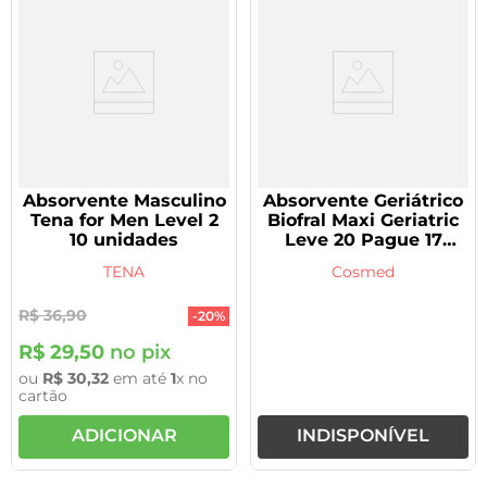
Absorvente Masculino
Absorvente Geriátrico
Tena for Men Level 2
Biofral Maxi Geriatric
10 unidades
Leve 20 Pague 17
Unidades
TENA
Cosmed
R$
36
,
90
-
20%
R$
29
,
50
no pix
ou
R$
30
,
32
em até
1
x no
cartão
ADICIONAR
INDISPONÍVEL