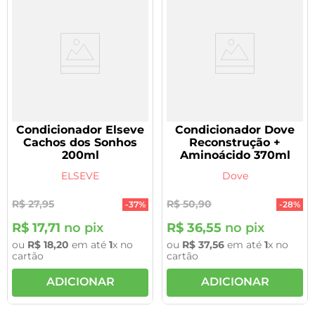
Condicionador Elseve
Condicionador Dove
Cachos dos Sonhos
Reconstrução +
200ml
Aminoácido 370ml
ELSEVE
Dove
R$
27
,
95
R$
50
,
90
-
37%
-
28%
R$
17
,
71
no pix
R$
36
,
55
no pix
ou
R$
18
,
20
em até
1
x no
ou
R$
37
,
56
em até
1
x no
cartão
cartão
ADICIONAR
ADICIONAR