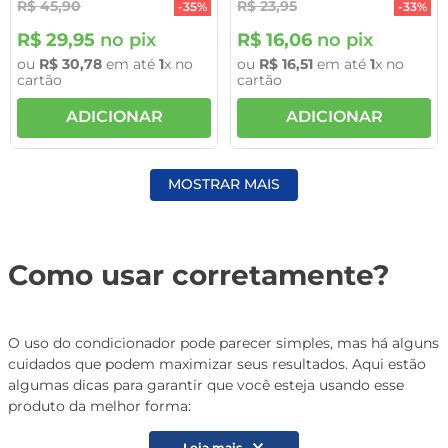
R$
45
,
90
R$
23
,
95
-
35%
-
33%
R$
29
,
95
no pix
R$
16
,
06
no pix
ou
R$
30
,
78
em até
1
x no
ou
R$
16
,
51
em até
1
x no
cartão
cartão
ADICIONAR
ADICIONAR
MOSTRAR MAIS
Como usar corretamente?
O uso do condicionador pode parecer simples, mas há alguns
cuidados que podem maximizar seus resultados. Aqui estão
algumas dicas para garantir que você esteja usando esse
produto da melhor forma:
Leia mais