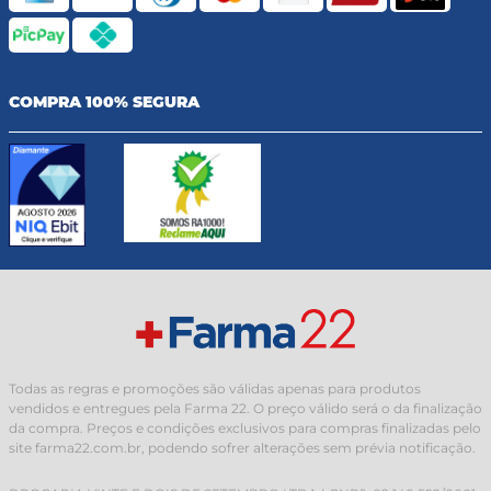
COMPRA 100% SEGURA
Todas as regras e promoções são válidas apenas para produtos
vendidos e entregues pela Farma 22. O preço válido será o da finalização
da compra. Preços e condições exclusivos para compras finalizadas pelo
site farma22.com.br, podendo sofrer alterações sem prévia notificação.