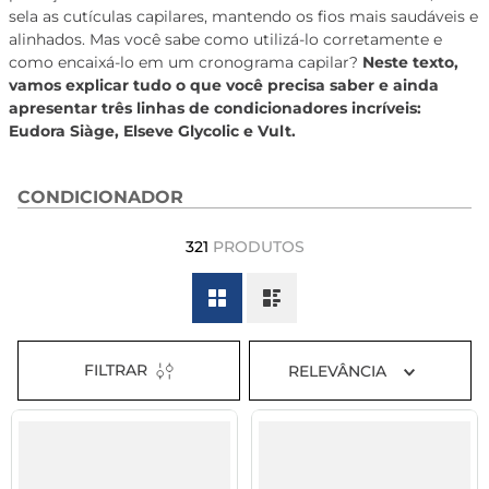
sela as cutículas capilares, mantendo os fios mais saudáveis e
8
º
tadalafila 5mg
alinhados. Mas você sabe como utilizá-lo corretamente e
9
º
vitamina
como encaixá-lo em um cronograma capilar?
Neste texto,
vamos explicar tudo o que você precisa saber e ainda
10
º
rivaroxabana 20mg
apresentar três linhas de condicionadores incríveis:
Eudora Siàge, Elseve Glycolic e Vult.
CONDICIONADOR
321
PRODUTOS
FILTRAR
RELEVÂNCIA