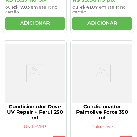
ou
R$
17
,
03
em até
1
x no
ou
R$
41
,
07
em até
1
x no
cartão
cartão
ADICIONAR
ADICIONAR
Condicionador Dove
Condicionador
UV Repair + Ferul 250
Palmolive Force 350
ml
ml
UNILEVER
Palmolive