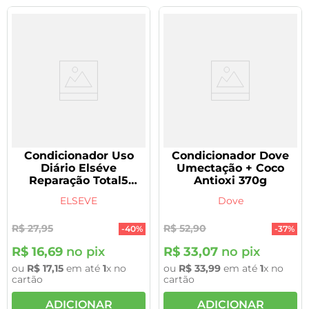
Condicionador Uso
Condicionador Dove
Diário Elséve
Umectação + Coco
Reparação Total5
Antioxi 370g
200ml
ELSEVE
Dove
R$
27
,
95
R$
52
,
90
-
40%
-
37%
R$
16
,
69
no pix
R$
33
,
07
no pix
ou
R$
17
,
15
em até
1
x no
ou
R$
33
,
99
em até
1
x no
cartão
cartão
ADICIONAR
ADICIONAR