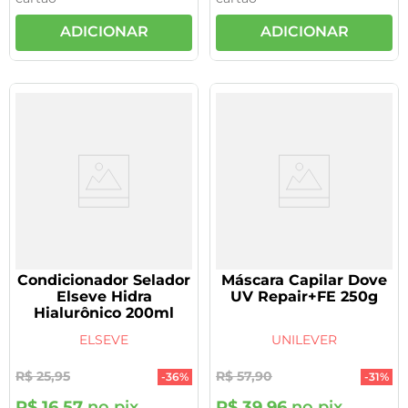
ADICIONAR
ADICIONAR
Condicionador Selador
Máscara Capilar Dove
Elseve Hidra
UV Repair+FE 250g
Hialurônico 200ml
ELSEVE
UNILEVER
R$
25
,
95
R$
57
,
90
-
36%
-
31%
R$
16
,
57
no pix
R$
39
,
96
no pix