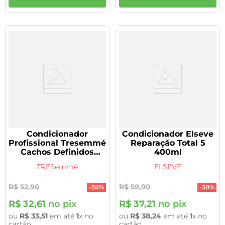
Condicionador
Condicionador Elseve
Profissional Tresemmé
Reparação Total 5
Cachos Definidos
400ml
400ml
TRESemmé
ELSEVE
R$
52
,
90
R$
59
,
90
-
38%
-
38%
R$
32
,
61
no pix
R$
37
,
21
no pix
ou
R$
33
,
51
em até
1
x no
ou
R$
38
,
24
em até
1
x no
cartão
cartão