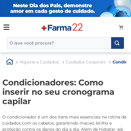
O que você procura?
TERMOS MAIS BUSCADOS
Higiene e Cuidados
Cuidados Corporais
Condici
1
º
tadalafila
2
º
rosuvastatina 20mg
Condicionadores: Como
3
º
generico
inserir no seu cronograma
4
º
aptamil
capilar
5
º
nutridrink
6
º
rosuvastatina
O condicionador é um dos itens mais essenciais na rotina de
cuidados com os cabelos, garantindo maciez, brilho e
7
º
dipirona
proteção contra os danos do dia a dia. Além de hidratar, ele