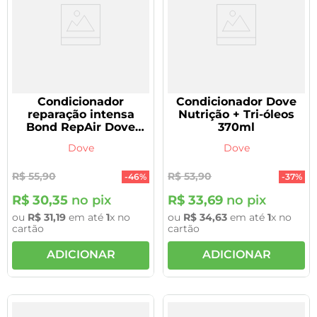
Condicionador
Condicionador Dove
reparação intensa
Nutrição + Tri-óleos
Bond RepAir Dove
370ml
250ml
Dove
Dove
R$
55
,
90
R$
53
,
90
-
46%
-
37%
R$
30
,
35
no pix
R$
33
,
69
no pix
ou
R$
31
,
19
em até
1
x no
ou
R$
34
,
63
em até
1
x no
cartão
cartão
ADICIONAR
ADICIONAR