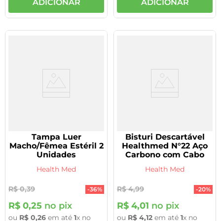
ADICIONAR
ADICIONAR
Tampa Luer
Bisturi Descartável
Macho/Fêmea Estéril 2
Healthmed N°22 Aço
Unidades
Carbono com Cabo
Health Med
Health Med
R$
0
,
39
R$
4
,
99
-
36%
-
20%
R$
0
,
25
no pix
R$
4
,
01
no pix
ou
R$
0
,
26
em até
1
x no
ou
R$
4
,
12
em até
1
x no