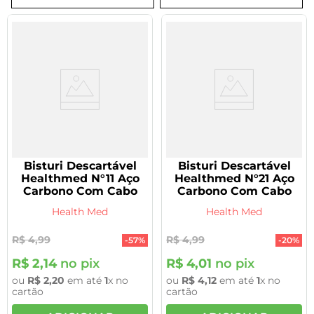
8
º
tadalafila 5mg
9
º
rivaroxabana 20mg
10
º
vitamina
Bisturi Descartável
Bisturi Descartável
Healthmed N°11 Aço
Healthmed N°21 Aço
Carbono Com Cabo
Carbono Com Cabo
Health Med
Health Med
R$
4
,
99
R$
4
,
99
-
57%
-
20%
R$
2
,
14
no pix
R$
4
,
01
no pix
ou
R$
2
,
20
em até
1
x no
ou
R$
4
,
12
em até
1
x no
cartão
cartão