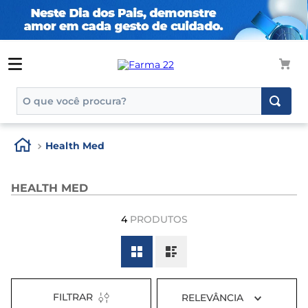
O que você procura?
TERMOS MAIS BUSCADOS
Health Med
1
º
tadalafila
2
º
rosuvastatina 20mg
HEALTH MED
3
º
generico
4
PRODUTOS
4
º
aptamil
5
º
nutridrink
6
º
rosuvastatina
7
º
dipirona
FILTRAR
RELEVÂNCIA