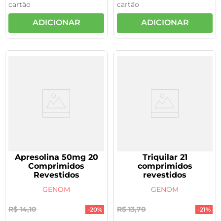
cartão
cartão
ADICIONAR
ADICIONAR
Apresolina 50mg 20
Triquilar 21
Comprimidos
comprimidos
Revestidos
revestidos
GENOM
GENOM
R$
14
,
10
R$
13
,
70
-
20%
-
21%