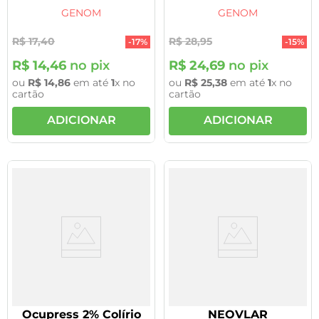
GENOM
GENOM
R$
17
,
40
R$
28
,
95
-
17%
-
15%
R$
14
,
46
no pix
R$
24
,
69
no pix
ou
R$
14
,
86
em até
1
x no
ou
R$
25
,
38
em até
1
x no
cartão
cartão
ADICIONAR
ADICIONAR
Ocupress 2% Colírio
NEOVLAR