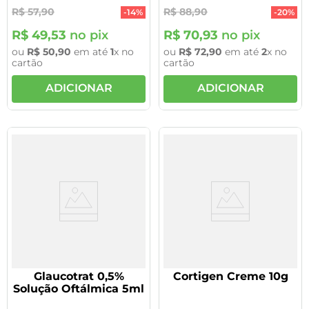
R$
57
,
90
R$
88
,
90
-
14%
-
20%
R$
49
,
53
no pix
R$
70
,
93
no pix
ou
R$
50
,
90
em até
1
x no
ou
R$
72
,
90
em até
2
x no
cartão
cartão
ADICIONAR
ADICIONAR
Glaucotrat 0,5%
Cortigen Creme 10g
Solução Oftálmica 5ml