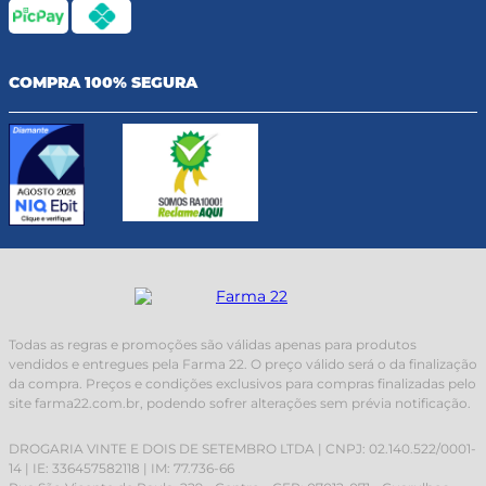
COMPRA 100% SEGURA
Todas as regras e promoções são válidas apenas para produtos
vendidos e entregues pela Farma 22. O preço válido será o da finalização
da compra. Preços e condições exclusivos para compras finalizadas pelo
site farma22.com.br, podendo sofrer alterações sem prévia notificação.
DROGARIA VINTE E DOIS DE SETEMBRO LTDA | CNPJ: 02.140.522/0001-
14 | IE: 336457582118 | IM: 77.736-66