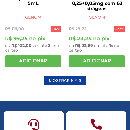
5mL
0,25+0,05mg com 63
drágeas
GENOM
GENOM
R$
116
,
00
R$
29
,
72
-
14%
-
22%
R$
99
,
25
no pix
R$
23
,
24
no pix
ou
R$
102
,
00
em até
3
x no
ou
R$
23
,
89
em até
1
x no
cartão
cartão
ADICIONAR
ADICIONAR
MOSTRAR MAIS