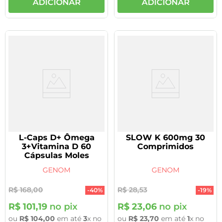
ADICIONAR
ADICIONAR
L-Caps D+ Ômega
SLOW K 600mg 30
3+Vitamina D 60
Comprimidos
Cápsulas Moles
GENOM
GENOM
R$
168
,
00
R$
28
,
53
-
40%
-
19%
R$
101
,
19
no pix
R$
23
,
06
no pix
ou
R$
104
,
00
em até
3
x no
ou
R$
23
,
70
em até
1
x no