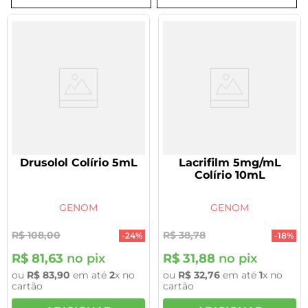
8
º
tadalafila 5mg
9
º
vitamina
10
º
rivaroxabana 20mg
Drusolol Colírio 5mL
Lacrifilm 5mg/mL
Colírio 10mL
GENOM
GENOM
R$
108
,
00
R$
38
,
78
-
24%
-
18%
R$
81
,
63
no pix
R$
31
,
88
no pix
ou
R$
83
,
90
em até
2
x no
ou
R$
32
,
76
em até
1
x no
cartão
cartão