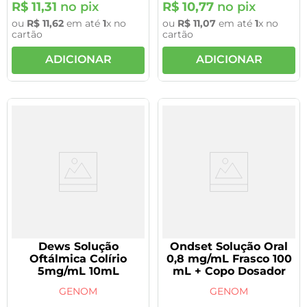
R$
11
,
31
no pix
R$
10
,
77
no pix
ou
R$
11
,
62
em até
1
x no
ou
R$
11
,
07
em até
1
x no
cartão
cartão
ADICIONAR
ADICIONAR
Dews Solução
Ondset Solução Oral
Oftálmica Colírio
0,8 mg/mL Frasco 100
5mg/mL 10mL
mL + Copo Dosador
GENOM
GENOM