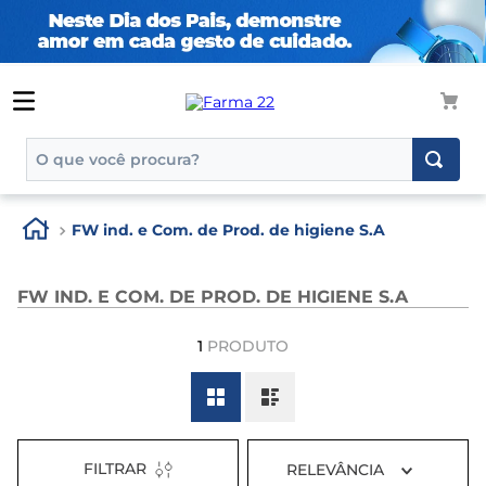
O que você procura?
TERMOS MAIS BUSCADOS
FW ind. e Com. de Prod. de higiene S.A
1
º
tadalafila
2
º
rosuvastatina 20mg
FW IND. E COM. DE PROD. DE HIGIENE S.A
3
º
generico
1
PRODUTO
4
º
aptamil
5
º
nutridrink
6
º
rosuvastatina
7
º
dipirona
FILTRAR
RELEVÂNCIA