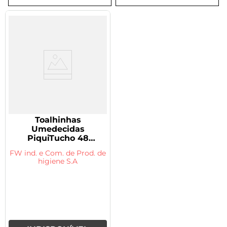
8
º
tadalafila 5mg
9
º
rivaroxabana 20mg
10
º
vitamina
Toalhinhas
Umedecidas
PiquiTucho 48
Unidades
FW ind. e Com. de Prod. de
higiene S.A