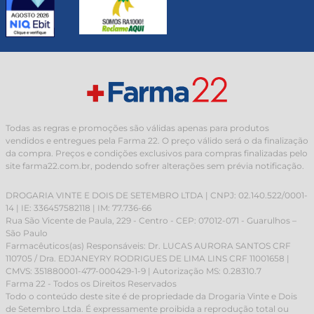
Todas as regras e promoções são válidas apenas para produtos
vendidos e entregues pela Farma 22. O preço válido será o da finalização
da compra. Preços e condições exclusivos para compras finalizadas pelo
site farma22.com.br, podendo sofrer alterações sem prévia notificação.
DROGARIA VINTE E DOIS DE SETEMBRO LTDA | CNPJ: 02.140.522/0001-
14 | IE: 336457582118 | IM: 77.736-66
Rua São Vicente de Paula, 229 - Centro - CEP: 07012-071 - Guarulhos –
São Paulo
Farmacêuticos(as) Responsáveis: Dr. LUCAS AURORA SANTOS CRF
110705 / Dra. EDJANEYRY RODRIGUES DE LIMA LINS CRF 11001658 |
CMVS: 351880001-477-000429-1-9 | Autorização MS: 0.28310.7
Farma 22 - Todos os Direitos Reservados
Todo o conteúdo deste site é de propriedade da Drogaria Vinte e Dois
de Setembro Ltda. É expressamente proibida a reprodução total ou