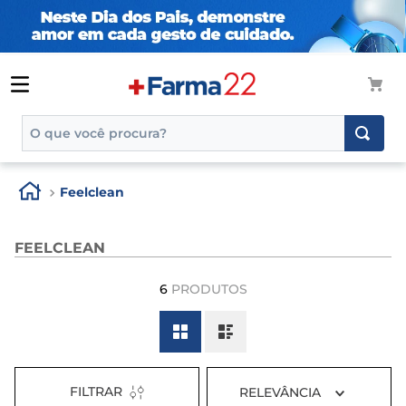
O que você procura?
TERMOS MAIS BUSCADOS
Feelclean
1
º
tadalafila
2
º
rosuvastatina 20mg
FEELCLEAN
3
º
generico
6
PRODUTOS
4
º
aptamil
5
º
nutridrink
6
º
rosuvastatina
7
º
dipirona
FILTRAR
RELEVÂNCIA