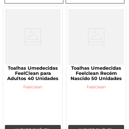
8
º
tadalafila 5mg
9
º
rivaroxabana 20mg
10
º
vitamina
Toalhas Umedecidas
Toalhas Umedecidas
FeelClean para
Feelclean Recém
Adultos 40 Unidades
Nascido 50 Unidades
Feelclean
Feelclean