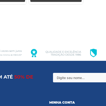
3 vezes sem juros
QUALIDADE E EXCELÊNCIA
TRADIÇÃO DESDE 1986
ela mínima de R$50,00*
M ATÉ
50% DE
MINHA CONTA