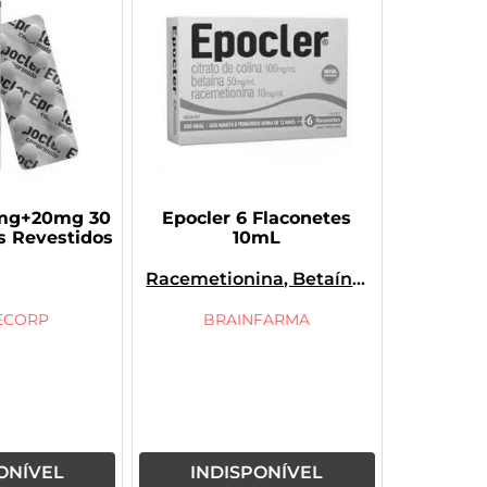
0mg+20mg 30
Epocler 6 Flaconetes
 Revestidos
10mL
Racemetionina, Betaína,
Citrato De
Colina
Betaina
Metionina
ECORP
BRAINFARMA
ONÍVEL
INDISPONÍVEL