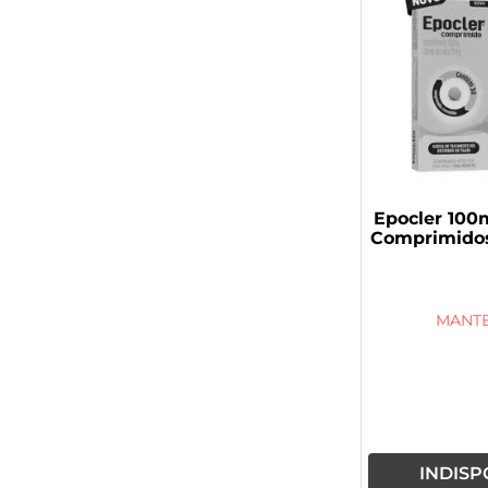
Epocler 10
Comprimidos
MANT
INDISP