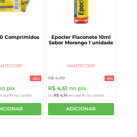
10 Comprimidos
Epocler Flaconete 10ml
Sabor Morango 1 unidade
ANTECORP
MANTECORP
R$
4
,
99
-
25%
-
8%
o pix
R$
4
,
61
no pix
 até
1
x no cartão
ou
R$
4
,
74
em até
1
x no cartão
ICIONAR
ADICIONAR