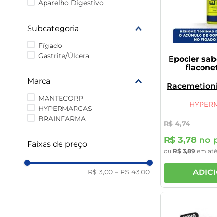
Aparelho Digestivo
9
º
rivaroxabana 20mg
10
º
vitamina
Subcategoria
Fígado
Gastrite/Úlcera
Epocler sab
flacone
Marca
Racemetioni
Citrato 
MANTECORP
HYPER
HYPERMARCAS
BRAINFARMA
R$
4
,
74
R$
3
,
78
no p
Faixas de preço
ou
R$
3
,
89
em at
R$ 3,00
–
R$ 43,00
ADIC