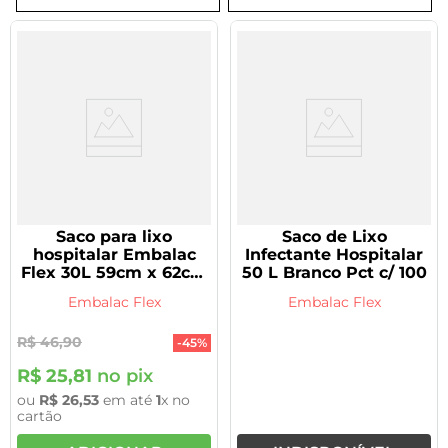
8
º
tadalafila 5mg
9
º
rivaroxabana 20mg
10
º
vitamina
Saco para lixo
Saco de Lixo
hospitalar Embalac
Infectante Hospitalar
Flex 30L 59cm x 62cm
50 L Branco Pct c/ 100
100 unidades
Embalac Flex
Embalac Flex
R$
46
,
90
-
45%
R$
25
,
81
no pix
ou
R$
26
,
53
em até
1
x no
cartão