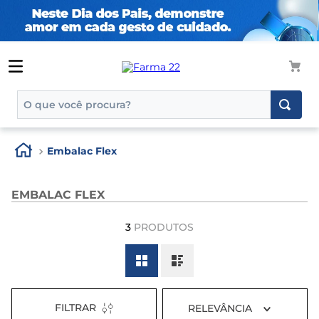
O que você procura?
TERMOS MAIS BUSCADOS
Embalac Flex
1
º
tadalafila
2
º
rosuvastatina 20mg
EMBALAC FLEX
3
º
generico
3
PRODUTOS
4
º
aptamil
5
º
nutridrink
6
º
rosuvastatina
7
º
dipirona
FILTRAR
RELEVÂNCIA