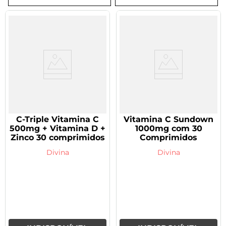
8
º
tadalafila 5mg
9
º
vitamina
10
º
rivaroxabana 20mg
C-Triple Vitamina C
Vitamina C Sundown
500mg + Vitamina D +
1000mg com 30
Zinco 30 comprimidos
Comprimidos
Divina
Divina