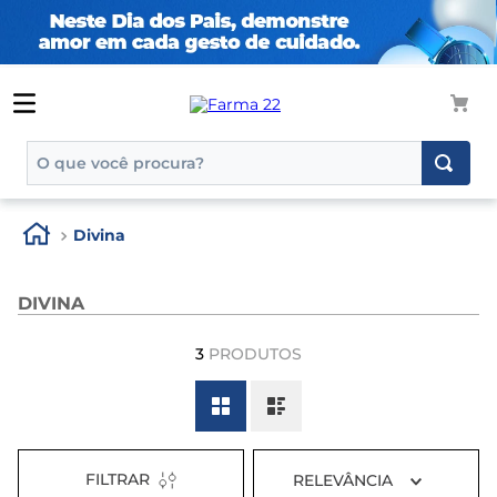
O que você procura?
TERMOS MAIS BUSCADOS
Divina
1
º
tadalafila
2
º
rosuvastatina 20mg
DIVINA
3
º
generico
3
PRODUTOS
4
º
aptamil
5
º
nutridrink
6
º
rosuvastatina
7
º
dipirona
FILTRAR
RELEVÂNCIA