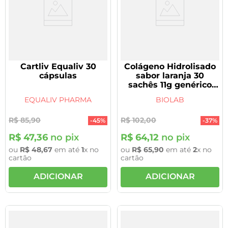
Cartliv Equaliv 30
Colágeno Hidrolisado
cápsulas
sabor laranja 30
sachês 11g genérico
Biolab
EQUALIV PHARMA
BIOLAB
R$
85
,
90
R$
102
,
00
-
45%
-
37%
R$
47
,
36
no pix
R$
64
,
12
no pix
ou
R$
48
,
67
em até
1
x no
ou
R$
65
,
90
em até
2
x no
cartão
cartão
ADICIONAR
ADICIONAR