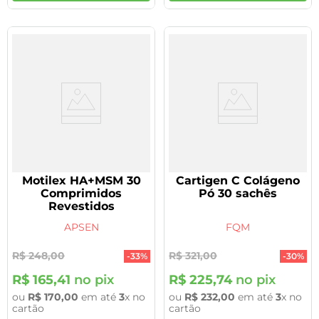
Motilex HA+MSM 30
Cartigen C Colágeno
Comprimidos
Pó 30 sachês
Revestidos
APSEN
FQM
R$
248
,
00
R$
321
,
00
-
33%
-
30%
R$
165
,
41
no pix
R$
225
,
74
no pix
ou
R$
170
,
00
em até
3
x no
ou
R$
232
,
00
em até
3
x no
cartão
cartão