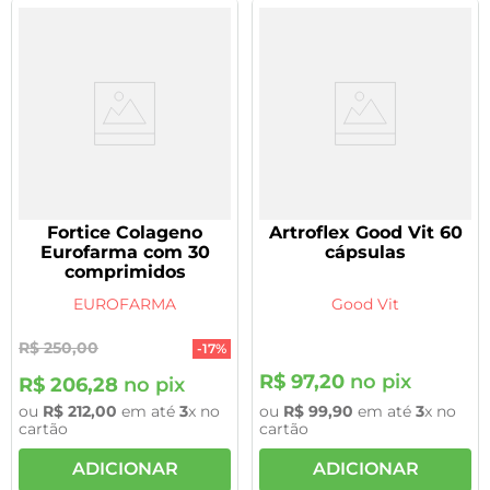
Fortice Colageno
Artroflex Good Vit 60
Eurofarma com 30
cápsulas
comprimidos
EUROFARMA
Good Vit
R$
250
,
00
-
17%
R$
97
,
20
no pix
R$
206
,
28
no pix
ou
R$
212
,
00
em até
3
x no
ou
R$
99
,
90
em até
3
x no
cartão
cartão
ADICIONAR
ADICIONAR