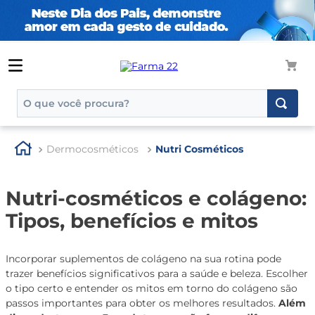
O que você procura?
TERMOS MAIS BUSCADOS
Dermocosméticos
Nutri Cosméticos
1
º
tadalafila
2
º
rosuvastatina 20mg
Nutri-cosméticos e colágeno:
3
º
generico
Tipos, benefícios e mitos
4
º
aptamil
5
º
nutridrink
Incorporar suplementos de colágeno na sua rotina pode
trazer benefícios significativos para a saúde e beleza. Escolher
6
º
rosuvastatina
o tipo certo e entender os mitos em torno do colágeno são
7
º
dipirona
passos importantes para obter os melhores resultados.
Além