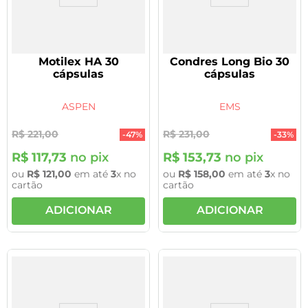
Motilex HA 30
Condres Long Bio 30
cápsulas
cápsulas
ASPEN
EMS
R$
221
,
00
R$
231
,
00
-
47%
-
33%
R$
117
,
73
no pix
R$
153
,
73
no pix
ou
R$
121
,
00
em até
3
x no
ou
R$
158
,
00
em até
3
x no
cartão
cartão
ADICIONAR
ADICIONAR