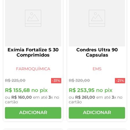
Exímia Fortalize S 30
Condres Ultra 90
Comprimidos
Capsulas
FARMOQUÍMICA
EMS
R$
225
,
00
R$
320
,
00
-
31%
-
21%
R$
155
,
68
no pix
R$
253
,
95
no pix
ou
R$
160
,
00
em até
3
x no
ou
R$
261
,
00
em até
3
x no
cartão
cartão
ADICIONAR
ADICIONAR