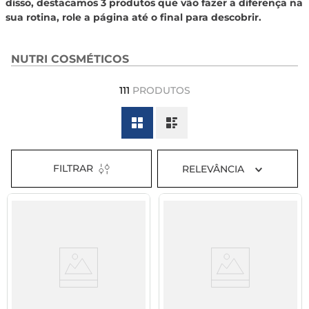
disso, destacamos 3 produtos que vão fazer a diferença na
8
º
tadalafila 5mg
sua rotina, role a página até o final para descobrir.
9
º
rivaroxabana 20mg
NUTRI COSMÉTICOS
10
º
vitamina
111
PRODUTOS
FILTRAR
RELEVÂNCIA