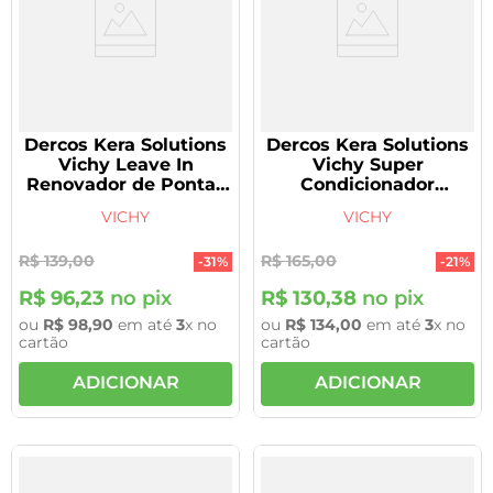
Dercos Kera Solutions
Dercos Kera Solutions
Vichy Leave In
Vichy Super
Renovador de Pontas
Condicionador
50ml
Repositor 200ml
VICHY
VICHY
R$
139
,
00
R$
165
,
00
-
31%
-
21%
R$
96
,
23
no pix
R$
130
,
38
no pix
ou
R$
98
,
90
em até
3
x no
ou
R$
134
,
00
em até
3
x no
cartão
cartão
ADICIONAR
ADICIONAR