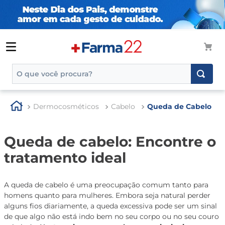
O que você procura?
TERMOS MAIS BUSCADOS
Dermocosméticos
Cabelo
Queda de Cabelo
1
º
tadalafila
2
º
rosuvastatina 20mg
Queda de cabelo: Encontre o
3
º
generico
tratamento ideal
4
º
nutridrink
5
º
aptamil
A queda de cabelo é uma preocupação comum tanto para
homens quanto para mulheres. Embora seja natural perder
6
º
rosuvastatina
alguns fios diariamente, a queda excessiva pode ser um sinal
7
º
dipirona
de que algo não está indo bem no seu corpo ou no seu couro