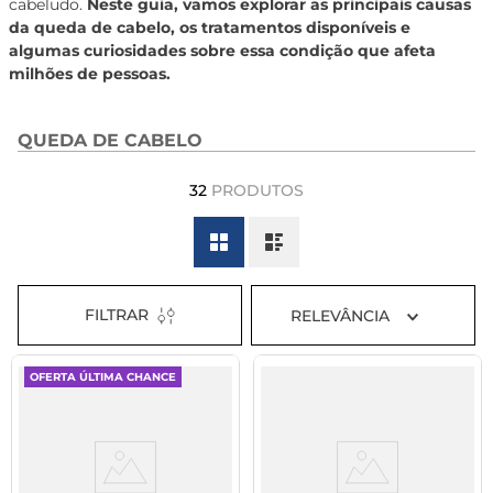
cabeludo.
Neste guia, vamos explorar as principais causas
8
º
tadalafila 5mg
da queda de cabelo, os tratamentos disponíveis e
algumas curiosidades sobre essa condição que afeta
9
º
vitamina
milhões de pessoas.
10
º
rivaroxabana 20mg
QUEDA DE CABELO
32
PRODUTOS
FILTRAR
RELEVÂNCIA
OFERTA ÚLTIMA CHANCE