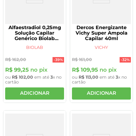
Alfaestradiol 0,25mg
Dercos Energizante
Solução Capilar
Vichy Super Ampola
Genérico Biolab
Capilar 40ml
VENCIMENTO
BIOLAB
VICHY
30/11/2026
R$
162
,
00
R$
161
,
00
-
39%
-
32%
R$
99
,
25
no pix
R$
109
,
95
no pix
ou
R$
102
,
00
em até
3
x no
ou
R$
113
,
00
em até
3
x no
cartão
cartão
ADICIONAR
ADICIONAR