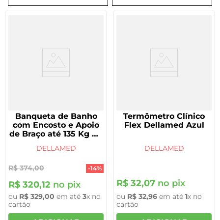
8
º
tadalafila 5mg
9
º
rivaroxabana 20mg
10
º
vitamina
Banqueta de Banho
Termômetro Clínico
com Encosto e Apoio
Flex Dellamed Azul
de Braço até 135 Kg D3
Dellamed
DELLAMED
DELLAMED
R$
374
,
00
-
14%
R$
32
,
07
no pix
R$
320
,
12
no pix
ou
R$
329
,
00
em até
3
x no
ou
R$
32
,
96
em até
1
x no
cartão
cartão