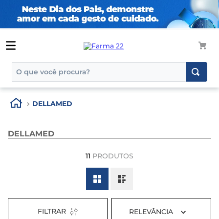
O que você procura?
TERMOS MAIS BUSCADOS
DELLAMED
1
º
tadalafila
2
º
rosuvastatina 20mg
DELLAMED
3
º
generico
11
PRODUTOS
4
º
aptamil
5
º
nutridrink
6
º
rosuvastatina
7
º
dipirona
FILTRAR
RELEVÂNCIA