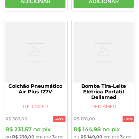
ADICIONAR
ADICIONAR
Colchão Pneumático
Bomba Tira-Leite
Air Plus 127V
Elétrica Portátil
Dellamed
DELLAMED
DELLAMED
R$
387
,
00
R$
176
,
00
-
40%
-
18%
R$
231
,
57
no pix
R$
144
,
98
no pix
ou
R$
238
,
00
em até
3
x no
ou
R$
149
,
00
em até
3
x no