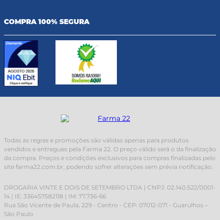
COMPRA 100% SEGURA
Todas as regras e promoções são válidas apenas para produtos
vendidos e entregues pela Farma 22. O preço válido será o da finalização
da compra. Preços e condições exclusivos para compras finalizadas pelo
site farma22.com.br, podendo sofrer alterações sem prévia notificação.
DROGARIA VINTE E DOIS DE SETEMBRO LTDA | CNPJ: 02.140.522/0001-
14 | IE: 336457582118 | IM: 77.736-66
Rua São Vicente de Paula, 229 - Centro - CEP: 07012-071 - Guarulhos –
São Paulo